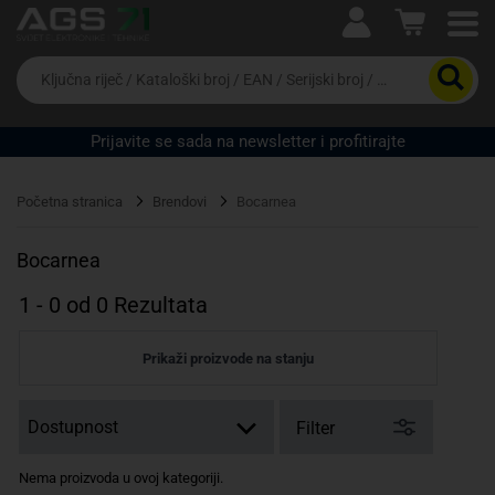
Ova postavka prilagođava asortiman proizvoda i
cijene vašim potrebama.
Da
biste
potražili
proizvod,
Prijavite se sada na newsletter i profitirajte
unesite
ključnu
Pravno lice
Fizičko lice
riječ,
Početna stranica
Brendovi
Bocarnea
kataloški
broj,
EAN
Bocarnea
ili
serijski
1
-
0
od
0
Rezultata
broj
Prikaži proizvode na stanju
Filter
Nema proizvoda u ovoj kategoriji.