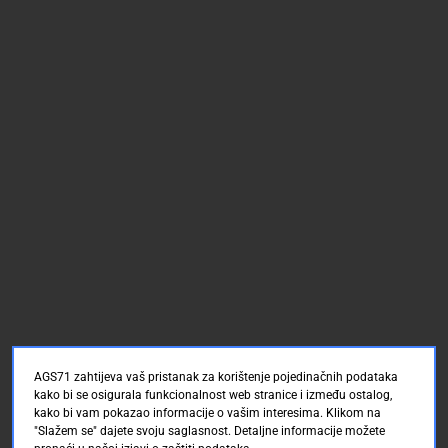
AGS71 zahtijeva vaš pristanak za korištenje pojedinačnih podataka
kako bi se osigurala funkcionalnost web stranice i između ostalog,
kako bi vam pokazao informacije o vašim interesima. Klikom na
"Slažem se" dajete svoju saglasnost. Detaljne informacije možete