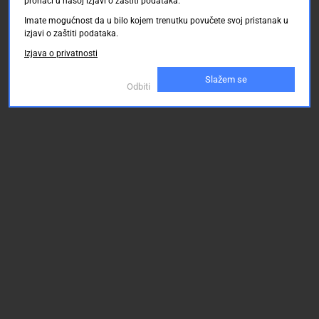
pronaći u našoj izjavi o zaštiti podataka.
Imate mogućnost da u bilo kojem trenutku povučete svoj pristanak u
izjavi o zaštiti podataka.
Izjava o privatnosti
Slažem se
Odbiti