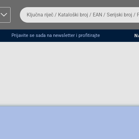
Da
biste
potražili
proizvod,
unesite
Prijavite se sada na newsletter i profitirajte
N
ključnu
man proizvoda i
riječ,
kataloški
broj,
EAN
ili
serijski
broj
Fizičko lice