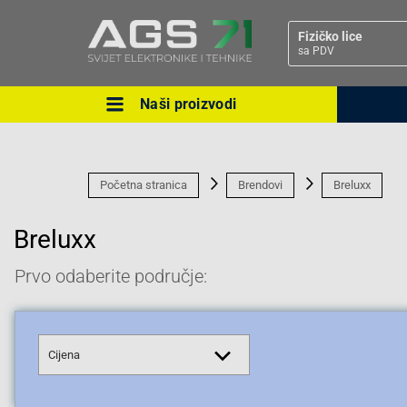
Fizičko lice
sa PDV
Naši proizvodi
Ova postavka prilagođava asorti
cijene vašim potrebama.
Početna stranica
Brendovi
Breluxx
Breluxx
Prvo odaberite područje:
Pravno lice
Cijena