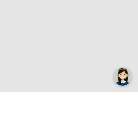
✕
Trebate pomoć? Tu smo! 👋
Registrirajte se sada
e.