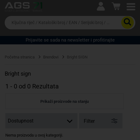
Ova postavka prilagođava asortiman proizvoda i
cijene vašim potrebama.
Da
biste
potražili
proizvod,
Prijavite se sada na newsletter i profitirajte
unesite
ključnu
Pravno lice
Fizičko lice
riječ,
Početna stranica
Brendovi
Bright SIGN
kataloški
broj,
EAN
Bright sign
ili
serijski
1
-
0
od
0
Rezultata
broj
Prikaži proizvode na stanju
Filter
Nema proizvoda u ovoj kategoriji.