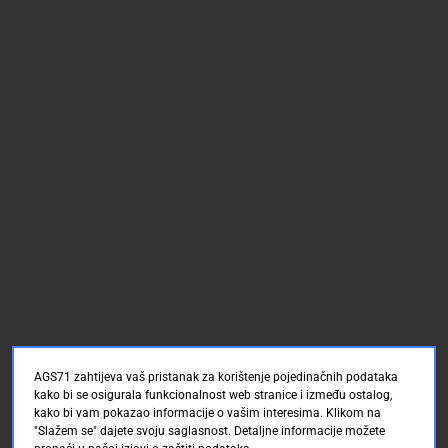
AGS71 zahtijeva vaš pristanak za korištenje pojedinačnih podataka
kako bi se osigurala funkcionalnost web stranice i između ostalog,
kako bi vam pokazao informacije o vašim interesima. Klikom na
"Slažem se" dajete svoju saglasnost. Detaljne informacije možete