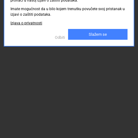
pronaći u našoj izjavi o zaštiti podataka.
Imate mogućnost da u bilo kojem trenutku povučete svoj pristanak u
izjavi o zaštiti podataka.
Izjava o privatnosti
Slažem se
Odbiti