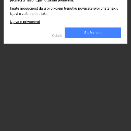
pronaći u našoj izjavi o zaštiti podataka.
Imate mogućnost da u bilo kojem trenutku povučete svoj pristanak u
izjavi o zaštiti podataka.
Izjava o privatnosti
Slažem se
Odbiti