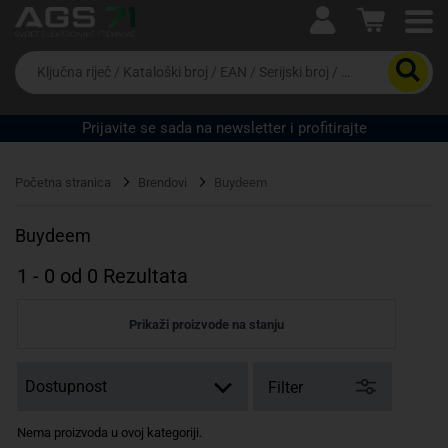
Ova postavka prilagođava asortiman proizvoda i
cijene vašim potrebama.
Da
biste
potražili
proizvod,
Prijavite se sada na newsletter i profitirajte
unesite
ključnu
Pravno lice
Fizičko lice
riječ,
Početna stranica
Brendovi
Buydeem
kataloški
broj,
EAN
Buydeem
ili
serijski
1
-
0
od
0
Rezultata
broj
Prikaži proizvode na stanju
Filter
Nema proizvoda u ovoj kategoriji.