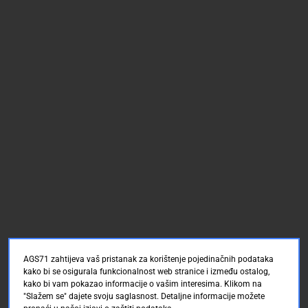
AGS71 zahtijeva vaš pristanak za korištenje pojedinačnih podataka
kako bi se osigurala funkcionalnost web stranice i između ostalog,
kako bi vam pokazao informacije o vašim interesima. Klikom na
"Slažem se" dajete svoju saglasnost. Detaljne informacije možete