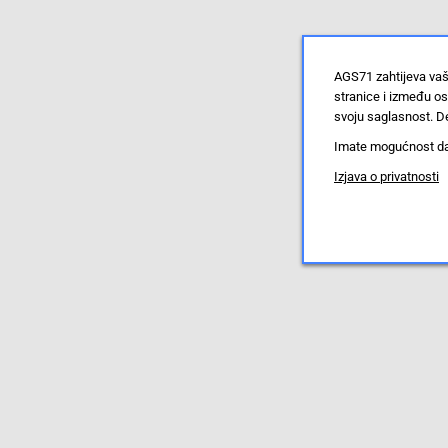
AGS71 zahtijeva vaš
stranice i između o
svoju saglasnost. De
Imate mogućnost da u
Izjava o privatnosti