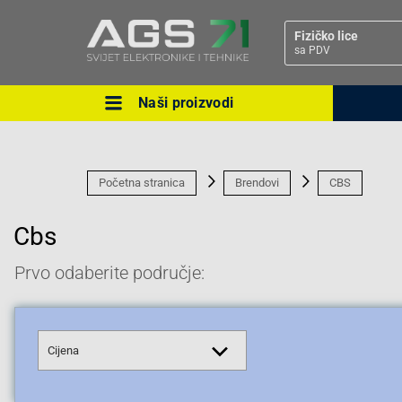
Fizičko lice
sa PDV
Naši proizvodi
Ova postavka prilagođava asorti
cijene vašim potrebama.
Početna stranica
Brendovi
CBS
Cbs
Prvo odaberite područje:
Pravno lice
Cijena