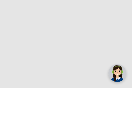
✕
Trebate pomoć? Tu smo! 👋
Registrirajte se sada
e.