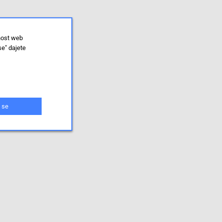
nost web
se" dajete
 se