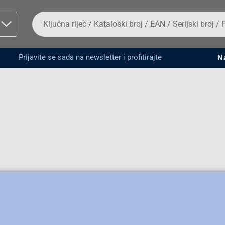
Da
biste
potražili
proizvod,
unesite
Prijavite se sada na newsletter i profitirajte
N
ključnu
man proizvoda i
riječ,
kataloški
broj,
EAN
ili
serijski
broj
Fizičko lice