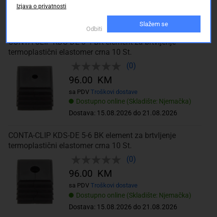
Izjava o privatnosti
Dostupno online (Skladište: Njemačka)
Dostava: 15.08.2026 do 21.08.2026
Slažem se
Odbiti
CONTA-CLIP KDS-DE 3-4 BK element za brtvljenje
termoplastični elastomer crna 10 St.
(0)
96.00 KM
sa PDV
Troškovi dostave
Dostupno online (Skladište: Njemačka)
Dostava: 15.08.2026 do 21.08.2026
CONTA-CLIP KDS-DE 5-6 BK element za brtvljenje
termoplastični elastomer crna 10 St.
(0)
96.00 KM
sa PDV
Troškovi dostave
Dostupno online (Skladište: Njemačka)
Dostava: 15.08.2026 do 21.08.2026