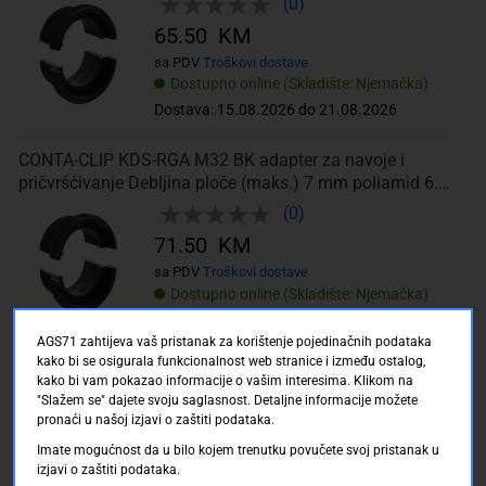
(0)
65.50 KM
sa PDV
Troškovi dostave
Dostupno online (Skladište: Njemačka)
Dostava: 15.08.2026 do 21.08.2026
CONTA-CLIP KDS-RGA M32 BK adapter za navoje i
pričvršćivanje Debljina ploče (maks.) 7 mm poliamid 6.6
crna 5 St.
(0)
71.50 KM
sa PDV
Troškovi dostave
Dostupno online (Skladište: Njemačka)
Dostava: 15.08.2026 do 21.08.2026
AGS71 zahtijeva vaš pristanak za korištenje pojedinačnih podataka
kako bi se osigurala funkcionalnost web stranice i između ostalog,
CONTA-CLIP KDS-DE/B BK element za brtvljenje
kako bi vam pokazao informacije o vašim interesima. Klikom na
termoplastični elastomer crna 10 St.
"Slažem se" dajete svoju saglasnost. Detaljne informacije možete
pronaći u našoj izjavi o zaštiti podataka.
(0)
Imate mogućnost da u bilo kojem trenutku povučete svoj pristanak u
96.00 KM
izjavi o zaštiti podataka.
sa PDV
Troškovi dostave