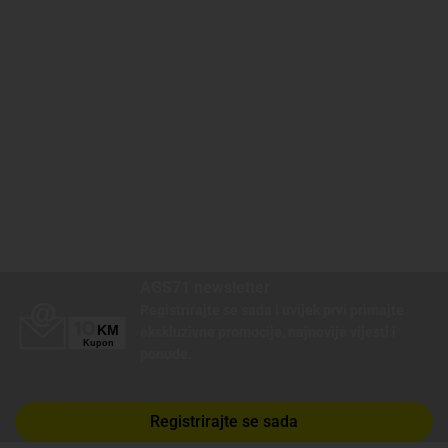
AGS71 newsletter
Registrirajte se sada i uvijek prvi primajte
ekskluzivne promocije, najnovije vijesti i
ponude.
Registrirajte se sada