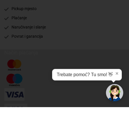
Pickup mjesto
Plaćanje
Naručivanje i slanje
Povrat i garancija
Način plaćanja
✕
Trebate pomoć? Tu smo! 👋