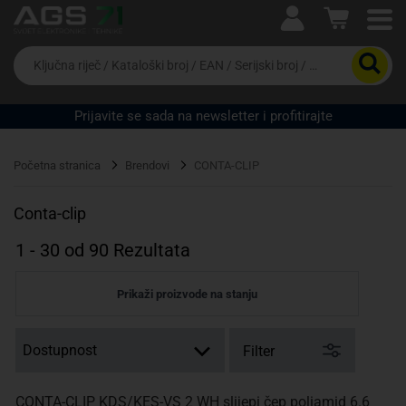
Ova postavka prilagođava asortiman proizvoda i
cijene vašim potrebama.
Da
biste
potražili
proizvod,
Prijavite se sada na newsletter i profitirajte
unesite
ključnu
Pravno lice
Fizičko lice
riječ,
Početna stranica
Brendovi
CONTA-CLIP
kataloški
broj,
EAN
Conta-clip
ili
serijski
1
-
30
od
90
Rezultata
broj
Prikaži proizvode na stanju
Filter
CONTA-CLIP KDS/KES-VS 2 WH slijepi čep poliamid 6.6