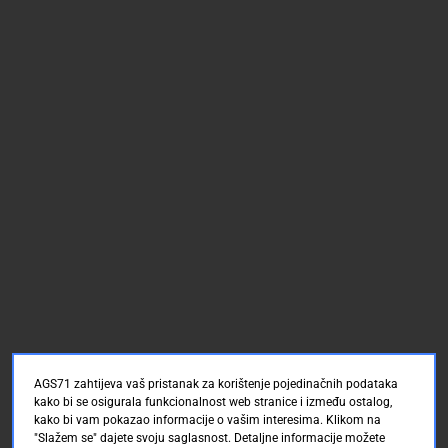
AGS71 zahtijeva vaš pristanak za korištenje pojedinačnih podataka
kako bi se osigurala funkcionalnost web stranice i između ostalog,
kako bi vam pokazao informacije o vašim interesima. Klikom na
"Slažem se" dajete svoju saglasnost. Detaljne informacije možete