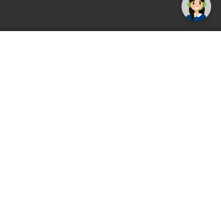
AGS71 newsletter
Registrirajte se sada i uvijek prvi primajte
ekskluzivne promocije, najnovije vijesti i
ponude.
Registrirajte se sada
Pickup mjesto
Plaćanje
Naručivanje i slanje
Povrat i garancija
Način plaćanja