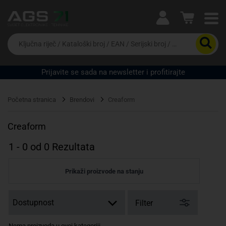
Ova postavka prilagođava asortiman proizvoda i
cijene vašim potrebama.
Da
biste
potražili
proizvod,
Prijavite se sada na newsletter i profitirajte
unesite
Pravno lice
Fizičko lice
ključnu
riječ,
Početna stranica
Brendovi
Creaform
kataloški
broj,
EAN
Creaform
ili
serijski
1
-
0
od
0
Rezultata
broj
Prikaži proizvode na stanju
Filter
Nema proizvoda u ovoj kategoriji.