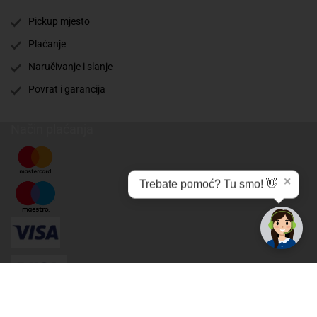
Pickup mjesto
Plaćanje
Naručivanje i slanje
Povrat i garancija
Način plaćanja
✕
Trebate pomoć? Tu smo! 👋