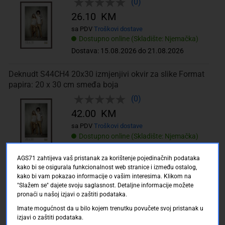
(0)
26.10 KM
sa PDV
Troškovi dostave
Dostupno online (Skladište: Njemačka)
Dostava: 15.08.2026 do 21.08.2026
Deknudt S44CH4 20x30 izmjenjivi okvir za slike Format
papira: 20 x 30 cm smeđa boja
(0)
42.00 KM
sa PDV
Troškovi dostave
Dostupno online (Skladište: Njemačka)
Dostava: 15.08.2026 do 21.08.2026
AGS71 zahtijeva vaš pristanak za korištenje pojedinačnih podataka
kako bi se osigurala funkcionalnost web stranice i između ostalog,
Deknudt S44CH4 30x45 izmjenjivi okvir za slike Format
kako bi vam pokazao informacije o vašim interesima. Klikom na
papira: 30 x 45 cm smeđa boja
"Slažem se" dajete svoju saglasnost. Detaljne informacije možete
pronaći u našoj izjavi o zaštiti podataka.
(0)
Imate mogućnost da u bilo kojem trenutku povučete svoj pristanak u
60.50 KM
izjavi o zaštiti podataka.
sa PDV
Troškovi dostave