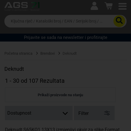
Ova postavka prilagođava asortiman proizvoda i
cijene vašim potrebama.
Da
biste
potražili
proizvod,
Prijavite se sada na newsletter i profitirajte
unesite
ključnu
Pravno lice
Fizičko lice
riječ,
Početna stranica
Brendovi
Deknudt
kataloški
broj,
EAN
Deknudt
ili
serijski
1
-
30
od
107
Rezultata
broj
Prikaži proizvode na stanju
Filter
Deknudt S65KQ1 13X13 izmjenjivi okvir za slike Format