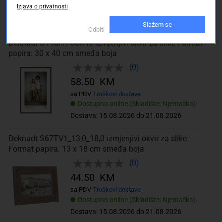
Izjava o privatnosti
Dostupno online (Skladište: Njemačka)
Dostava: 15.08.2026 do 21.08.2026
Slažem se
Odbiti
Deknudt S44CH4 30X40 izmjenjivi okvir za slike Format
papira: 30 x 40 cm smeđa boja
(0)
58.50 KM
sa PDV
Troškovi dostave
Dostupno online (Skladište: Njemačka)
Dostava: 15.08.2026 do 21.08.2026
Deknudt S67TV1_13,0_18,0 izmjenjivi okvir za slike
Format papira: 13 x 18 cm smeđa boja
(0)
44.50 KM
sa PDV
Troškovi dostave
Dostupno online (Skladište: Njemačka)
Dostava: 15.08.2026 do 21.08.2026