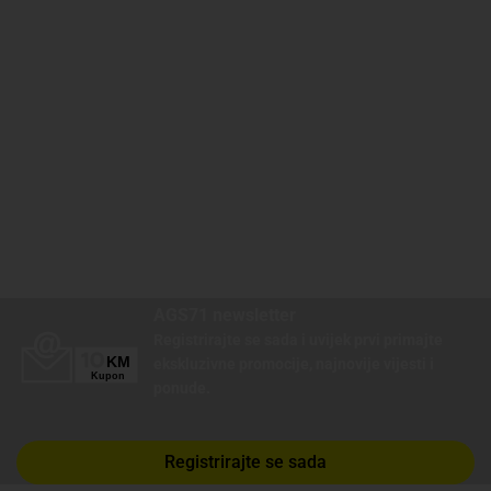
AGS71 newsletter
Registrirajte se sada i uvijek prvi primajte
ekskluzivne promocije, najnovije vijesti i
ponude.
Registrirajte se sada