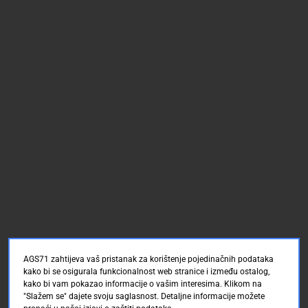
AGS71 zahtijeva vaš pristanak za korištenje pojedinačnih podataka
kako bi se osigurala funkcionalnost web stranice i između ostalog,
kako bi vam pokazao informacije o vašim interesima. Klikom na
"Slažem se" dajete svoju saglasnost. Detaljne informacije možete