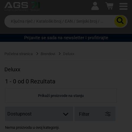
Ova postavka prilagođava asortiman proizvoda i
cijene vašim potrebama.
Da
biste
potražili
proizvod,
Prijavite se sada na newsletter i profitirajte
unesite
ključnu
Pravno lice
Fizičko lice
riječ,
Početna stranica
Brendovi
Deluxx
kataloški
broj,
EAN
Deluxx
ili
serijski
1
-
0
od
0
Rezultata
broj
Prikaži proizvode na stanju
Filter
Nema proizvoda u ovoj kategoriji.