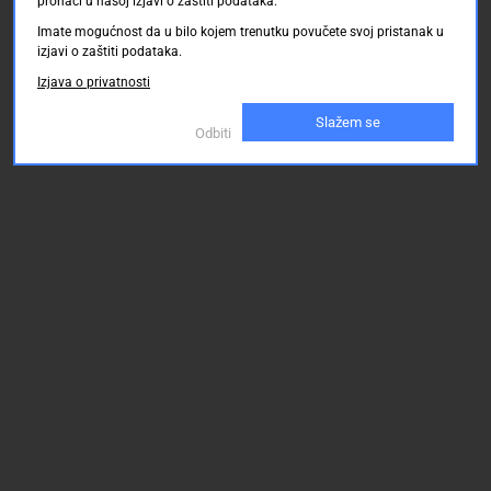
pronaći u našoj izjavi o zaštiti podataka.
Imate mogućnost da u bilo kojem trenutku povučete svoj pristanak u
izjavi o zaštiti podataka.
Izjava o privatnosti
Slažem se
Odbiti