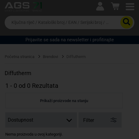
Ova postavka prilagođava asortiman proizvoda i
cijene vašim potrebama.
Da
biste
potražili
proizvod,
Prijavite se sada na newsletter i profitirajte
unesite
ključnu
Pravno lice
Fizičko lice
riječ,
Početna stranica
Brendovi
Diffutherm
kataloški
broj,
EAN
Diffutherm
ili
serijski
1
-
0
od
0
Rezultata
broj
Prikaži proizvode na stanju
Filter
Nema proizvoda u ovoj kategoriji.