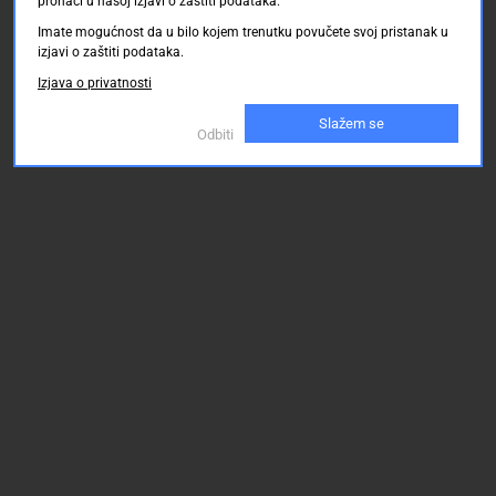
pronaći u našoj izjavi o zaštiti podataka.
Imate mogućnost da u bilo kojem trenutku povučete svoj pristanak u
izjavi o zaštiti podataka.
Izjava o privatnosti
Slažem se
Odbiti