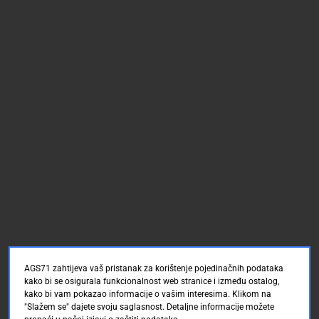
AGS71 zahtijeva vaš pristanak za korištenje pojedinačnih podataka
kako bi se osigurala funkcionalnost web stranice i između ostalog,
kako bi vam pokazao informacije o vašim interesima. Klikom na
"Slažem se" dajete svoju saglasnost. Detaljne informacije možete