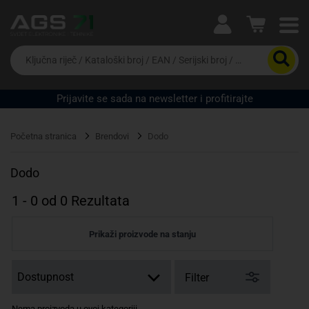
Ova postavka prilagođava asortiman proizvoda i
cijene vašim potrebama.
Da
biste
potražili
proizvod,
Prijavite se sada na newsletter i profitirajte
unesite
Pravno lice
Fizičko lice
ključnu
riječ,
Početna stranica
Brendovi
Dodo
kataloški
broj,
EAN
Dodo
ili
serijski
1
-
0
od
0
Rezultata
broj
Prikaži proizvode na stanju
Filter
Nema proizvoda u ovoj kategoriji.