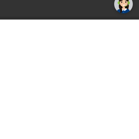
AGS71 newsletter
Registrirajte se sada i uvijek prvi primajte
ekskluzivne promocije, najnovije vijesti i
ponude.
Registrirajte se sada
Pickup mjesto
Plaćanje
Naručivanje i slanje
Povrat i garancija
Način plaćanja