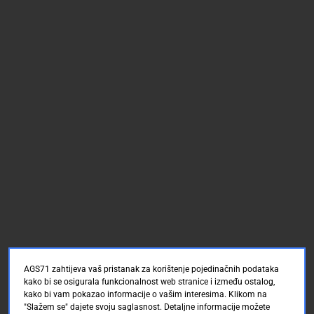
AGS71 zahtijeva vaš pristanak za korištenje pojedinačnih podataka
kako bi se osigurala funkcionalnost web stranice i između ostalog,
kako bi vam pokazao informacije o vašim interesima. Klikom na
"Slažem se" dajete svoju saglasnost. Detaljne informacije možete