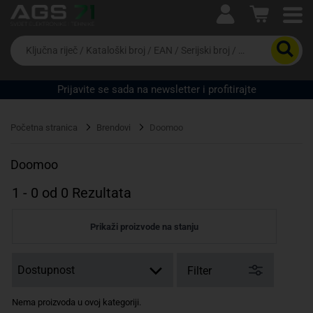
Ova postavka prilagođava asortiman proizvoda i
cijene vašim potrebama.
Da
biste
potražili
proizvod,
Prijavite se sada na newsletter i profitirajte
unesite
ključnu
Pravno lice
Fizičko lice
riječ,
Početna stranica
Brendovi
Doomoo
kataloški
broj,
EAN
Doomoo
ili
serijski
1
-
0
od
0
Rezultata
broj
Prikaži proizvode na stanju
Filter
Nema proizvoda u ovoj kategoriji.