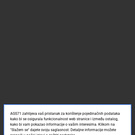
AGS71 zahtijeva vaš pristanak za korištenje pojedinačnih podataka
kako bi se osigurala funkcionalnost web stranice i između ostalog,
kako bi vam pokazao informacije o vašim interesima. Klikom na
"Slažem se" dajete svoju saglasnost. Detaljne informacije možete