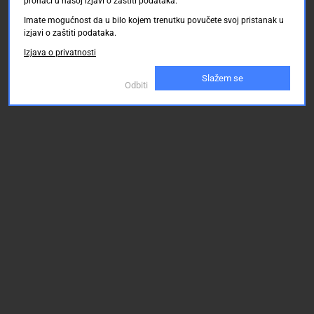
pronaći u našoj izjavi o zaštiti podataka.
Imate mogućnost da u bilo kojem trenutku povučete svoj pristanak u
izjavi o zaštiti podataka.
Izjava o privatnosti
Slažem se
Odbiti