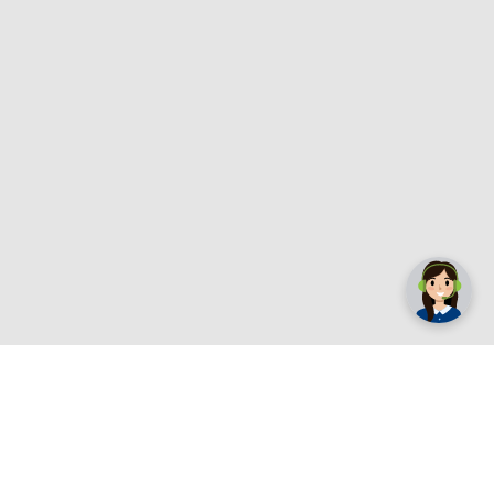
✕
Trebate pomoć? Tu smo! 👋
Registrirajte se sada
e.