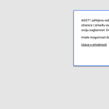
AGS71 zahtijeva vaš
stranice i između o
svoju saglasnost. De
Imate mogućnost da u
Izjava o privatnosti