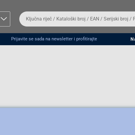
Da
biste
potražili
proizvod,
unesite
Prijavite se sada na newsletter i profitirajte
N
ključnu
man proizvoda i
riječ,
kataloški
broj,
EAN
ili
serijski
broj
Fizičko lice