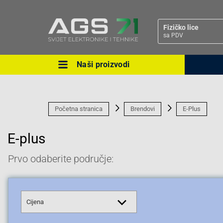
Fizičko lice
sa PDV
Naši proizvodi
Ova postavka prilagođava asorti
cijene vašim potrebama.
Početna stranica
Brendovi
E-Plus
E-plus
Prvo odaberite područje:
Pravno lice
Cijena