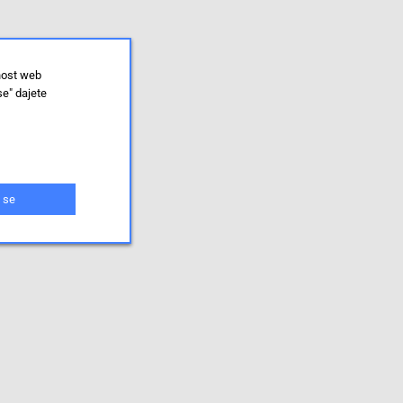
nost web
se" dajete
 se