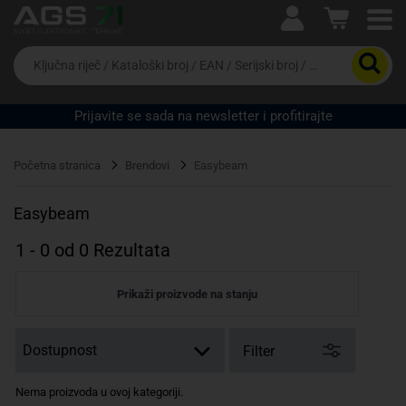
Ova postavka prilagođava asortiman proizvoda i
cijene vašim potrebama.
Da
biste
potražili
proizvod,
Prijavite se sada na newsletter i profitirajte
unesite
ključnu
Pravno lice
Fizičko lice
riječ,
Početna stranica
Brendovi
Easybeam
kataloški
broj,
EAN
Easybeam
ili
serijski
1
-
0
od
0
Rezultata
broj
Prikaži proizvode na stanju
Filter
Nema proizvoda u ovoj kategoriji.