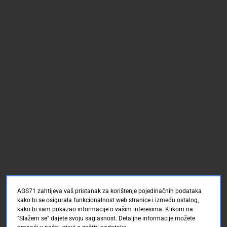
AGS71 zahtijeva vaš pristanak za korištenje pojedinačnih podataka
kako bi se osigurala funkcionalnost web stranice i između ostalog,
kako bi vam pokazao informacije o vašim interesima. Klikom na
"Slažem se" dajete svoju saglasnost. Detaljne informacije možete