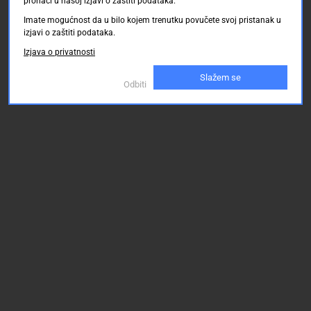
pronaći u našoj izjavi o zaštiti podataka.
Imate mogućnost da u bilo kojem trenutku povučete svoj pristanak u
izjavi o zaštiti podataka.
Izjava o privatnosti
Slažem se
Odbiti