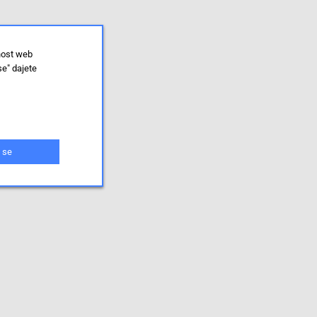
nost web
se" dajete
 se