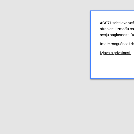
AGS71 zahtijeva vaš
stranice i između o
svoju saglasnost. De
Imate mogućnost da u
Izjava o privatnosti