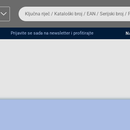
Da
biste
potražili
proizvod,
unesite
Prijavite se sada na newsletter i profitirajte
N
ključnu
man proizvoda i
riječ,
kataloški
broj,
EAN
ili
serijski
broj
Fizičko lice