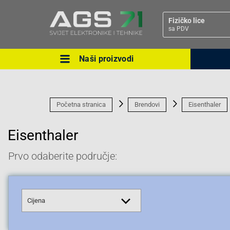
Fizičko lice
sa PDV
Naši proizvodi
Ova postavka prilagođava asorti
cijene vašim potrebama.
Početna stranica
Brendovi
Eisenthaler
Eisenthaler
Prvo odaberite područje:
Pravno lice
Cijena