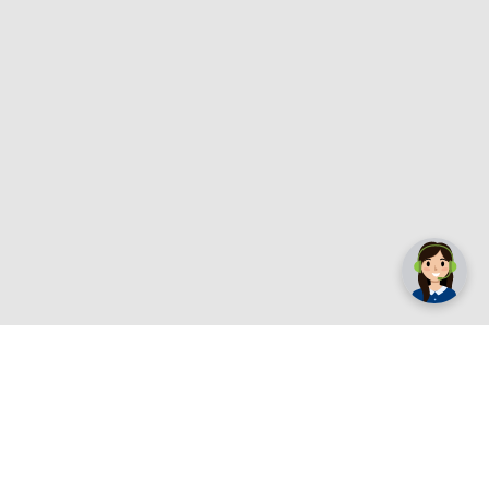
✕
Trebate pomoć? Tu smo! 👋
Registrirajte se sada
e.