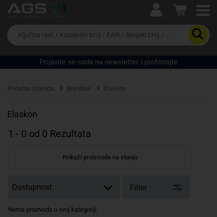
Ova postavka prilagođava asortiman proizvoda i
cijene vašim potrebama.
Da
biste
potražili
proizvod,
Prijavite se sada na newsletter i profitirajte
unesite
ključnu
Pravno lice
Fizičko lice
riječ,
Početna stranica
Brendovi
Elaskon
kataloški
broj,
EAN
Elaskon
ili
serijski
1
-
0
od
0
Rezultata
broj
Prikaži proizvode na stanju
Filter
Nema proizvoda u ovoj kategoriji.