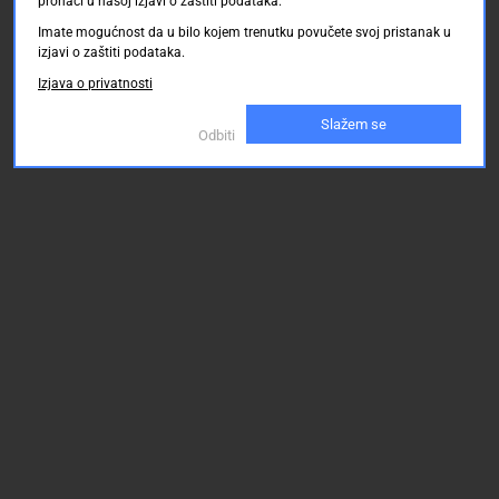
pronaći u našoj izjavi o zaštiti podataka.
Imate mogućnost da u bilo kojem trenutku povučete svoj pristanak u
izjavi o zaštiti podataka.
Izjava o privatnosti
Slažem se
Odbiti