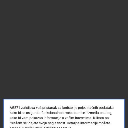
AGS71 zahtijeva vaš pristanak za korištenje pojedinačnih podataka
kako bi se osigurala funkcionalnost web stranice i između ostalog,
kako bi vam pokazao informacije o vašim interesima. Klikom na
"Slažem se" dajete svoju saglasnost. Detaljne informacije možete