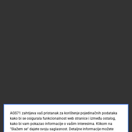
AGS71 zahtijeva vaš pristanak za korištenje pojedinačnih podataka
kako bi se osigurala funkcionalnost web stranice i između ostalog,
kako bi vam pokazao informacije o vašim interesima. Klikom na
"Slažem se" dajete svoju saglasnost. Detaljne informacije možete