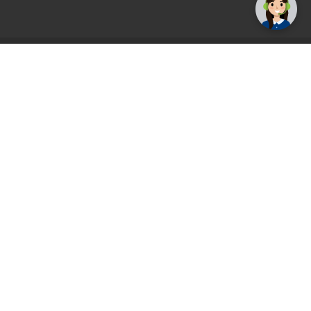
AGS71 newsletter
Registrirajte se sada i uvijek prvi primajte
ekskluzivne promocije, najnovije vijesti i
ponude.
Registrirajte se sada
Pickup mjesto
Plaćanje
Naručivanje i slanje
Povrat i garancija
Način plaćanja