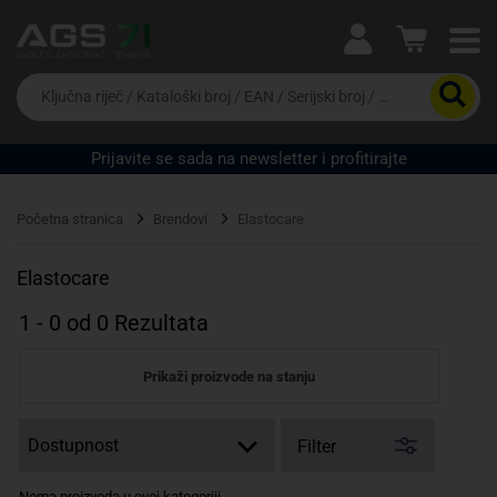
Ova postavka prilagođava asortiman proizvoda i
cijene vašim potrebama.
Da
biste
potražili
proizvod,
Prijavite se sada na newsletter i profitirajte
unesite
Pravno lice
Fizičko lice
ključnu
riječ,
Početna stranica
Brendovi
Elastocare
kataloški
broj,
EAN
Elastocare
ili
serijski
1
-
0
od
0
Rezultata
broj
Prikaži proizvode na stanju
Filter
Nema proizvoda u ovoj kategoriji.