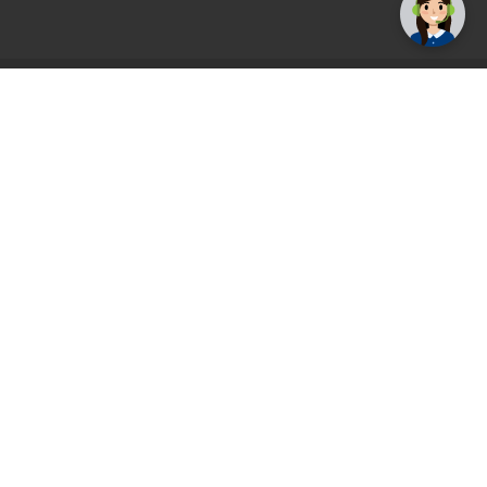
AGS71 newsletter
Registrirajte se sada i uvijek prvi primajte
ekskluzivne promocije, najnovije vijesti i
ponude.
Registrirajte se sada
Pickup mjesto
Plaćanje
Naručivanje i slanje
Povrat i garancija
Način plaćanja