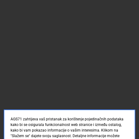
AGS71 zahtijeva vaš pristanak za korištenje pojedinačnih podataka
kako bi se osigurala funkcionalnost web stranice i između ostalog,
kako bi vam pokazao informacije o vašim interesima. Klikom na
"Slažem se" dajete svoju saglasnost. Detaljne informacije možete