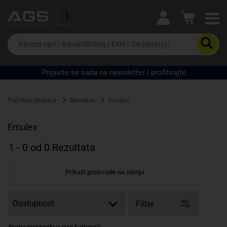
Ova postavka prilagođava asortiman proizvoda i
cijene vašim potrebama.
Da
biste
potražili
proizvod,
Prijavite se sada na newsletter i profitirajte
unesite
Pravno lice
Fizičko lice
ključnu
riječ,
Početna stranica
Brendovi
Emulex
kataloški
broj,
EAN
Emulex
ili
serijski
1
-
0
od
0
Rezultata
broj
Prikaži proizvode na stanju
Filter
Nema proizvoda u ovoj kategoriji.