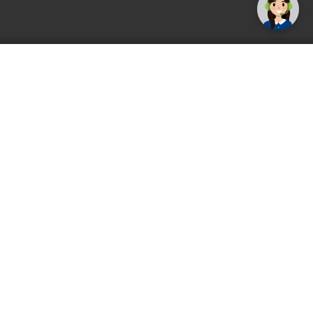
AGS71 newsletter
Registrirajte se sada i uvijek prvi primajte
ekskluzivne promocije, najnovije vijesti i
ponude.
Registrirajte se sada
Pickup mjesto
Plaćanje
Naručivanje i slanje
Povrat i garancija
Način plaćanja