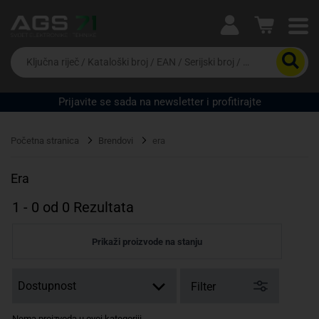
Ova postavka prilagođava asortiman proizvoda i
cijene vašim potrebama.
Da
biste
potražili
proizvod,
Prijavite se sada na newsletter i profitirajte
unesite
Pravno lice
Fizičko lice
ključnu
riječ,
Početna stranica
Brendovi
era
kataloški
broj,
EAN
Era
ili
serijski
1
-
0
od
0
Rezultata
broj
Prikaži proizvode na stanju
Filter
Nema proizvoda u ovoj kategoriji.