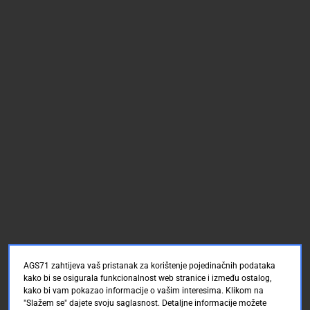
AGS71 zahtijeva vaš pristanak za korištenje pojedinačnih podataka
kako bi se osigurala funkcionalnost web stranice i između ostalog,
kako bi vam pokazao informacije o vašim interesima. Klikom na
"Slažem se" dajete svoju saglasnost. Detaljne informacije možete