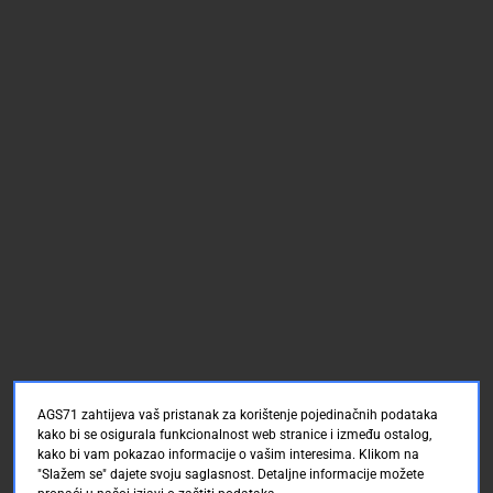
AGS71 zahtijeva vaš pristanak za korištenje pojedinačnih podataka
kako bi se osigurala funkcionalnost web stranice i između ostalog,
kako bi vam pokazao informacije o vašim interesima. Klikom na
"Slažem se" dajete svoju saglasnost. Detaljne informacije možete