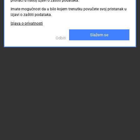
pronaći u našoj izjavi o zaštiti podataka.
Imate mogućnost da u bilo kojem trenutku povučete svoj pristanak u
izjavi o zaštiti podataka.
Izjava o privatnosti
Slažem se
Odbiti