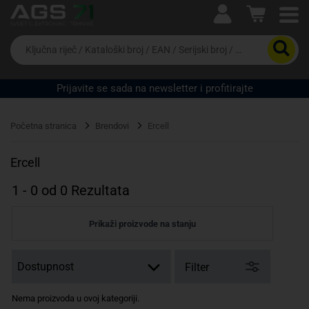
Ova postavka prilagođava asortiman proizvoda i
cijene vašim potrebama.
Da
biste
potražili
proizvod,
Prijavite se sada na newsletter i profitirajte
unesite
ključnu
Pravno lice
Fizičko lice
riječ,
Početna stranica
Brendovi
Ercell
kataloški
broj,
EAN
Ercell
ili
serijski
1
-
0
od
0
Rezultata
broj
Prikaži proizvode na stanju
Filter
Nema proizvoda u ovoj kategoriji.