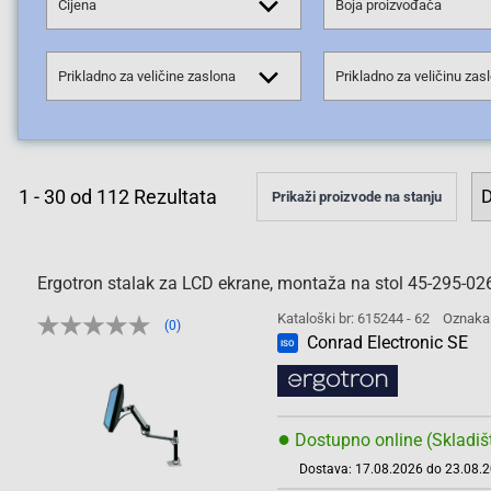
Cijena
Boja proizvođača
Prikladno za veličine zaslona
Prikladno za veličinu zas
1
-
30
od
112
Rezultata
Prikaži proizvode na stanju
Ergotron stalak za LCD ekrane, montaža na stol 45-295-02
Kataloški br: 615244 - 62
Oznaka
(0)
Conrad Electronic SE
ISO
●
Dostupno online (Skladiš
Dostava: 17.08.2026 do 23.08.