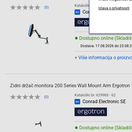
Kataloški br: 413604 - 62
Oznaka
(0)
Izjava o privatnosti
Conrad Electronic SE
ISO
●
Dostupno online (Skladiš
Dostava: 17.08.2026 do 23.08.
+ Više informacija o proizv
Zidni držač monitora 200 Series Wall Mount Arm Ergotron 15'
Kataloški br: 629983 - 62
(0)
Conrad Electronic SE
ISO
●
Dostupno online (Skladiš