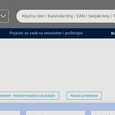
Da
biste
potražili
proizvod,
unesite
Prijavite se sada na newsletter i profitirajte
N
ključnu
man proizvoda i
riječ,
kataloški
broj,
EAN
ili
serijski
broj
Fizičko lice
monitori - montažni nastavci za nosače
Nosači za televizor