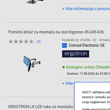
+ Više informacija o proizv
Pomični držač za montažu na stol Ergotron 45-245-026
Kataloški br: 413456 - 62
Oznaka
(0)
Conrad Electronic SE
ISO
●
Dostupno online (Skladiš
Dostava: 17.08.2026 do 23.08.
+ Više informacija o proizv
AGS71 zahtijeva vaš
stranice i između o
svoju saglasnost. De
ERGOTRON LX LCD ruka za montažu ekrana na stol 45-24
Imate mogućnost da u