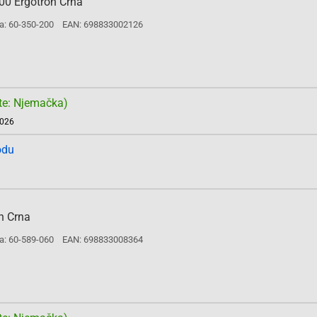
00 Ergotron Crna
a: 60-350-200
EAN: 698833002126
te: Njemačka)
2026
odu
n Crna
a: 60-589-060
EAN: 698833008364