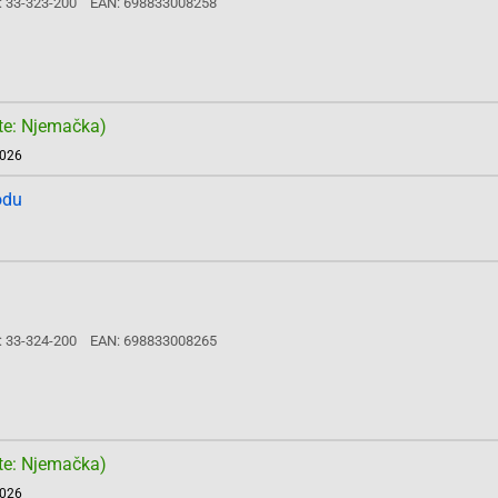
: 33-323-200
EAN: 698833008258
te: Njemačka)
2026
odu
: 33-324-200
EAN: 698833008265
te: Njemačka)
2026