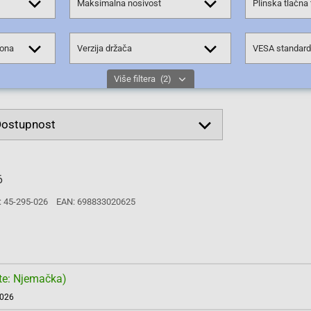
Maksimalna nosivost
Plinska tlačna
lona
Verzija držača
VESA standard
Više filtera
(2)
6
: 45-295-026
EAN: 698833020625
te: Njemačka)
2026