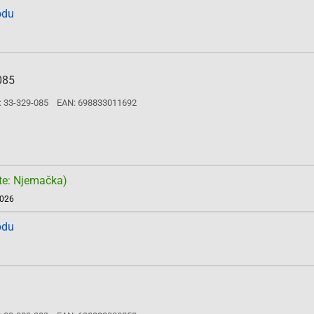
odu
085
: 33-329-085
EAN: 698833011692
te: Njemačka)
2026
odu