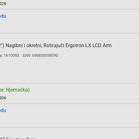
2026
odu
2") Nagibni i okretni, Rotirajuči Ergotron LX LCD Arm
a: 1610093
EAN: 698833058390
te: Njemačka)
2026
odu