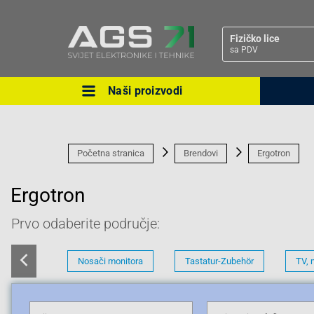
Fizičko lice
sa PDV
Naši proizvodi
Ova postavka prilagođava asorti
cijene vašim potrebama.
Početna stranica
Brendovi
Ergotron
Ergotron
Prvo odaberite područje:
Pravno lice
Nosači monitora
Tastatur-Zubehör
TV, 