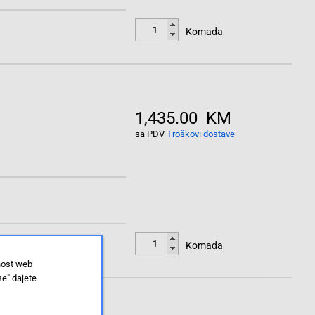
Komada
1,435.00 KM
sa PDV
Troškovi dostave
Komada
nost web
se" dajete