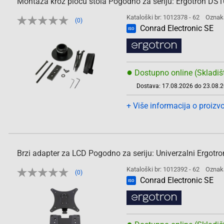
Montaža kroz ploću stola Pogodno za seriju: Ergotron DS1
Kataloški br: 1012378 - 62
Oznak
(0)
Conrad Electronic SE
ISO
●
Dostupno online (Skladiš
Dostava: 17.08.2026 do 23.08.
+ Više informacija o proizv
Brzi adapter za LCD Pogodno za seriju: Univerzalni Ergotro
Kataloški br: 1012392 - 62
Oznak
(0)
Conrad Electronic SE
ISO
●