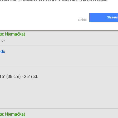
: 45-241-026
EAN: 698833011463
Slažem
Odbiti
te: Njemačka)
2026
odu
' (38 cm) - 25'' (63.
te: Njemačka)