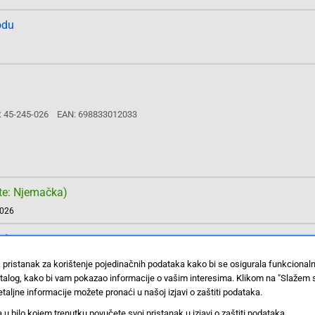
odu
: 45-245-026
EAN: 698833012033
te: Njemačka)
2026
odu
 pristanak za korištenje pojedinačnih podataka kako bi se osigurala funkcional
stalog, kako bi vam pokazao informacije o vašim interesima. Klikom na "Slažem 
taljne informacije možete pronaći u našoj izjavi o zaštiti podataka.
1-026
 bilo kojem trenutku povučete svoj pristanak u izjavi o zaštiti podataka.