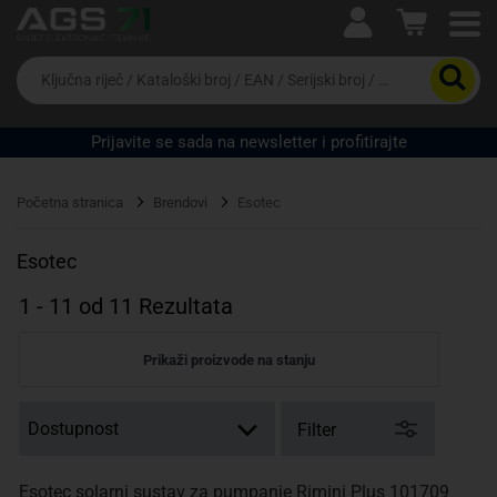
Ova postavka prilagođava asortiman proizvoda i
cijene vašim potrebama.
Da
biste
potražili
proizvod,
Prijavite se sada na newsletter i profitirajte
unesite
ključnu
Pravno lice
Fizičko lice
riječ,
Početna stranica
Brendovi
Esotec
kataloški
broj,
EAN
Esotec
ili
serijski
1
-
11
od
11
Rezultata
broj
Prikaži proizvode na stanju
Filter
Esotec solarni sustav za pumpanje Rimini Plus 101709