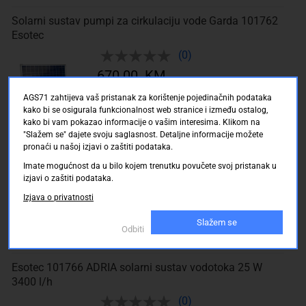
Solarni sustav pumpi za cirkulaciju vode Garda 101762
Esotec
(0)
670.00 KM
sa PDV
Troškovi dostave
AGS71 zahtijeva vaš pristanak za korištenje pojedinačnih podataka
Dostupno online (Skladište: Njemačka)
kako bi se osigurala funkcionalnost web stranice i između ostalog,
Dostava: 16.08.2026 do 22.08.2026
kako bi vam pokazao informacije o vašim interesima. Klikom na
"Slažem se" dajete svoju saglasnost. Detaljne informacije možete
pronaći u našoj izjavi o zaštiti podataka.
Plutajuća solarna pumpa za ribnjake "Seerose"
Imate mogućnost da u bilo kojem trenutku povučete svoj pristanak u
(0)
izjavi o zaštiti podataka.
160.00 KM
Izjava o privatnosti
sa PDV
Troškovi dostave
Slažem se
Rok isporuke na upit!
Odbiti
Esotec 101766 ADRIA solarni sustav vodotoka 25 W
3400 l/h
(0)