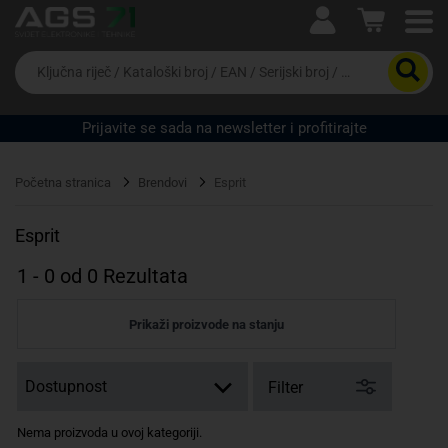
Ova postavka prilagođava asortiman proizvoda i
cijene vašim potrebama.
Da
biste
potražili
proizvod,
Prijavite se sada na newsletter i profitirajte
unesite
ključnu
Pravno lice
Fizičko lice
riječ,
Početna stranica
Brendovi
Esprit
kataloški
broj,
EAN
Esprit
ili
serijski
1
-
0
od
0
Rezultata
broj
Prikaži proizvode na stanju
Filter
Nema proizvoda u ovoj kategoriji.