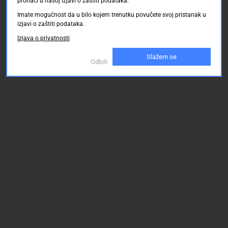
pronaći u našoj izjavi o zaštiti podataka.
Imate mogućnost da u bilo kojem trenutku povučete svoj pristanak u
izjavi o zaštiti podataka.
Izjava o privatnosti
Slažem se
Odbiti