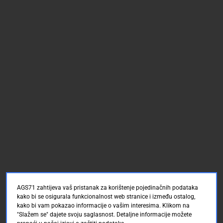
AGS71 zahtijeva vaš pristanak za korištenje pojedinačnih podataka
kako bi se osigurala funkcionalnost web stranice i između ostalog,
kako bi vam pokazao informacije o vašim interesima. Klikom na
"Slažem se" dajete svoju saglasnost. Detaljne informacije možete