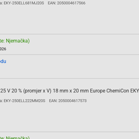
a: EKY-250ELL681MJ20S
EAN: 2050004617566
te: Njemačka)
2026
odu
 µF 25 V 20 % (promjer x V) 18 mm x 20 mm Europe ChemiCon EK
a: EKY-250ELL222MM20S
EAN: 2050004617573
te: Njemačka)