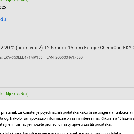
2026
odu
 35 V 20 % (promjer x V) 12.5 mm x 15 mm Europe ChemiCon EKY
a: EKY-350ELL471MK15S
EAN: 2050004617580
te: Njemačka)
2026
 pristanak za korištenje pojedinačnih podataka kako bi se osigurala funkcional
odu
stalog, kako bi vam pokazao informacije o vašim interesima. Klikom na "Slažem 
taljne informacije možete pronaći u našoj izjavi o zaštiti podataka.
 bilo kojem trenutku povučete svoj pristanak u izjavi o zaštiti podataka.