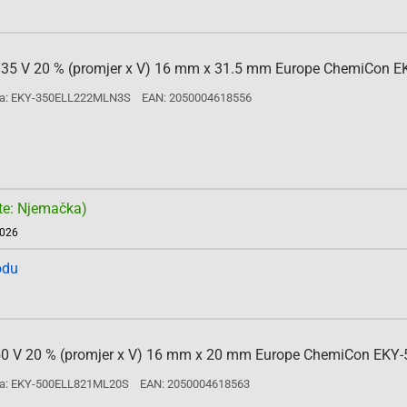
 µF 35 V 20 % (promjer x V) 16 mm x 31.5 mm Europe ChemiCon 
a: EKY-350ELL222MLN3S
EAN: 2050004618556
te: Njemačka)
2026
odu
µF 50 V 20 % (promjer x V) 16 mm x 20 mm Europe ChemiCon EKY
a: EKY-500ELL821ML20S
EAN: 2050004618563