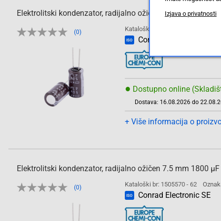
Elektrolitski kondenzator, radijalno ožičen 7.5 mm 560 
Izjava o privatnosti
Kataloški br: 1505569 - 62
Oznak
(0)
Conrad Electronic SE
ISO
●
Dostupno online (Skladiš
Dostava: 16.08.2026 do 22.08.
+ Više informacija o proizv
Elektrolitski kondenzator, radijalno ožičen 7.5 mm 1800
Kataloški br: 1505570 - 62
Oznak
(0)
Conrad Electronic SE
ISO