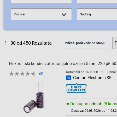
Promjer
Sadržaj
1
-
30
od
450
Rezultata
Prikaži proizvode na stanju
Elektrolitski kondenzator, radijalno ožičen 5 mm 220 µF
Kataloški br: 1505568 - 62
Oznak
(0)
Conrad Electronic SE
ISO
●
Dostupno odmah (5 kom
Dostava: 09.08.2026 do 11.08.