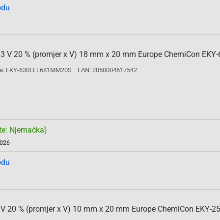
odu
µF 63 V 20 % (promjer x V) 18 mm x 20 mm Europe ChemiCon EKY
a: EKY-630ELL681MM20S
EAN: 2050004617542
te: Njemačka)
2026
odu
 25 V 20 % (promjer x V) 10 mm x 20 mm Europe ChemiCon EKY-