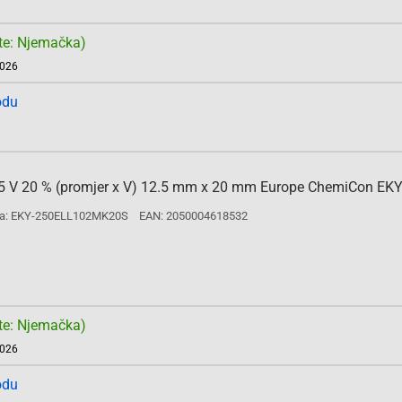
te: Njemačka)
2026
odu
F 25 V 20 % (promjer x V) 12.5 mm x 20 mm Europe ChemiCon EK
a: EKY-250ELL102MK20S
EAN: 2050004618532
te: Njemačka)
2026
odu