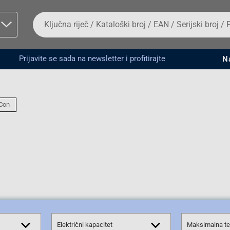
Da
biste
potražili
proizvod,
unesite
Prijavite se sada na newsletter i profitirajte
N
ključnu
man proizvoda i
riječ,
kataloški
broj,
EAN
Con
ili
serijski
broj
Fizičko lice
Električni kapacitet
Maksimalna te