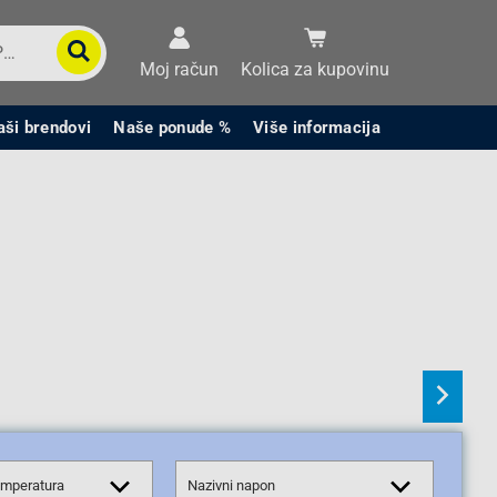
Moj račun
Kolica za kupovinu
aši brendovi
Naše ponude %
Više informacija
mperatura
Nazivni napon