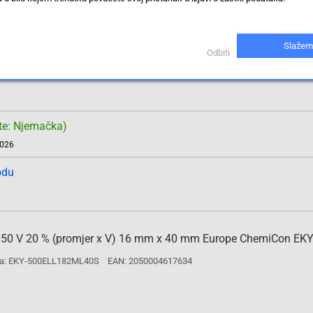
µF 50 V 20 % (promjer x V) 18 mm x 15 mm Europe ChemiCon EKY
a: EKY-500ELL561MM15S
EAN: 2050004617627
Slažem
Odbiti
te: Njemačka)
2026
odu
 µF 50 V 20 % (promjer x V) 16 mm x 40 mm Europe ChemiCon EK
a: EKY-500ELL182ML40S
EAN: 2050004617634