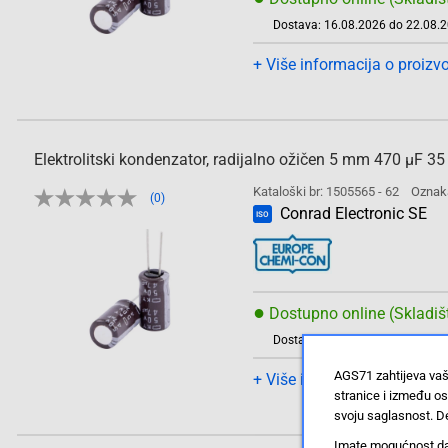
Dostava: 16.08.2026 do 22.08.
+ Više informacija o proizv
Elektrolitski kondenzator, radijalno ožičen 5 mm 470 µF
Kataloški br: 1505565 - 62
Oznak
(0)
Conrad Electronic SE
ISO
●
Dostupno online (Skladiš
Dostava: 16.08.2026 do 22.08.
AGS71 zahtijeva vaš
+ Više informacija o proizv
stranice i između o
svoju saglasnost. De
Imate mogućnost da u