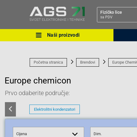
Fizičko lice
sa PDV
Naši proizvodi
Ova postavka prilagođava asorti
cijene vašim potrebama.
Početna stranica
Brendovi
Europe Chemi
Europe chemicon
Prvo odaberite područje:
Pravno lice
Elektrolitni kondenzatori
Cijena
Dim.