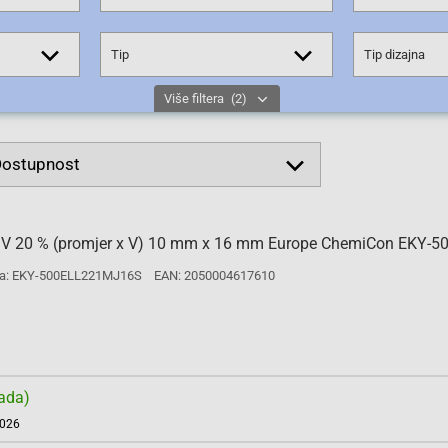
Tip
Tip dizajna
Više filtera
(2)
 50 V 20 % (promjer x V) 10 mm x 16 mm Europe ChemiCon EKY-
a: EKY-500ELL221MJ16S
EAN: 2050004617610
ada)
2026