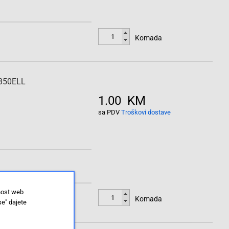
Komada
-350ELL
1.00 KM
sa PDV
Troškovi dostave
nost web
Komada
se" dajete