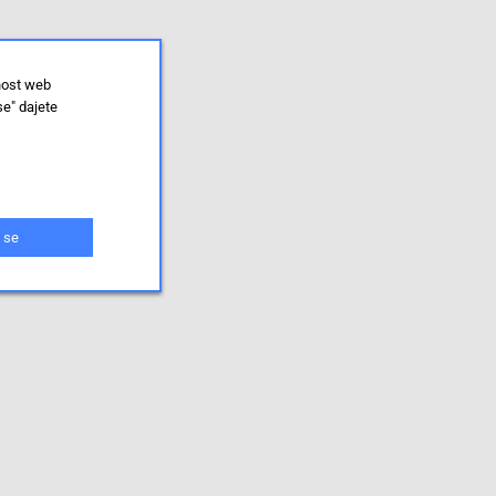
nost web
se" dajete
 se