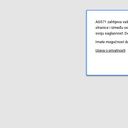
AGS71 zahtijeva vaš
stranice i između o
svoju saglasnost. De
Imate mogućnost da u
Izjava o privatnosti