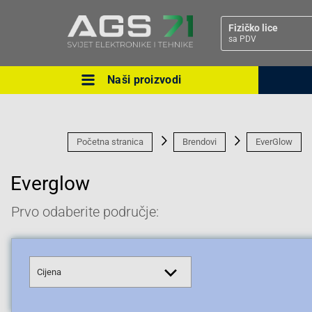
Fizičko lice
sa PDV
Naši proizvodi
Ova postavka prilagođava asorti
cijene vašim potrebama.
Početna stranica
Brendovi
EverGlow
Everglow
Prvo odaberite područje:
Pravno lice
Cijena