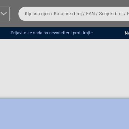
Da
biste
potražili
proizvod,
unesite
Prijavite se sada na newsletter i profitirajte
N
ključnu
man proizvoda i
riječ,
kataloški
broj,
EAN
ili
serijski
broj
Fizičko lice