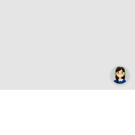
✕
Trebate pomoć? Tu smo! 👋
Registrirajte se sada
e.