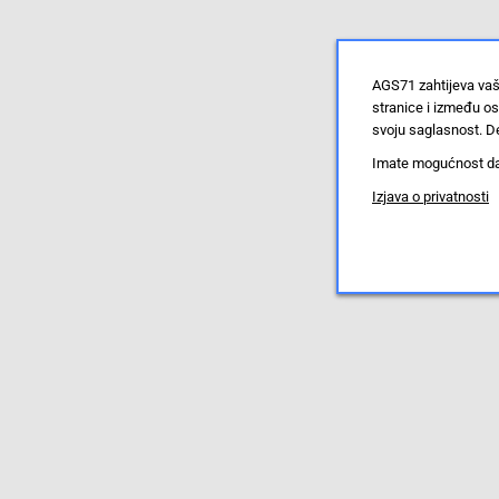
AGS71 zahtijeva vaš
stranice i između o
svoju saglasnost. De
Imate mogućnost da u
Izjava o privatnosti