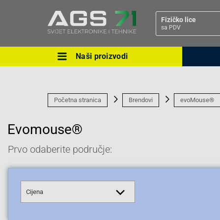
Fizičko lice
sa PDV
Naši proizvodi
Ova postavka prilagođava asorti
cijene vašim potrebama.
Početna stranica
Brendovi
evoMouse®
Evomouse®
Prvo odaberite područje:
Pravno lice
Cijena