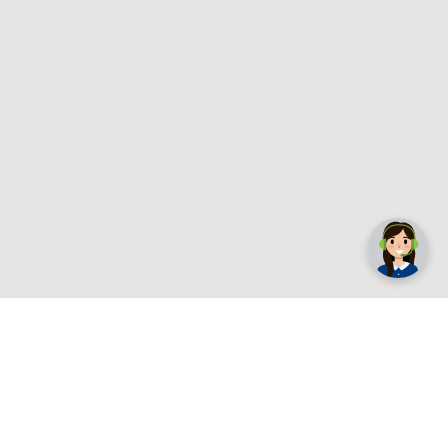
✕
Trebate pomoć? Tu smo! 👋
Registrirajte se sada
e.