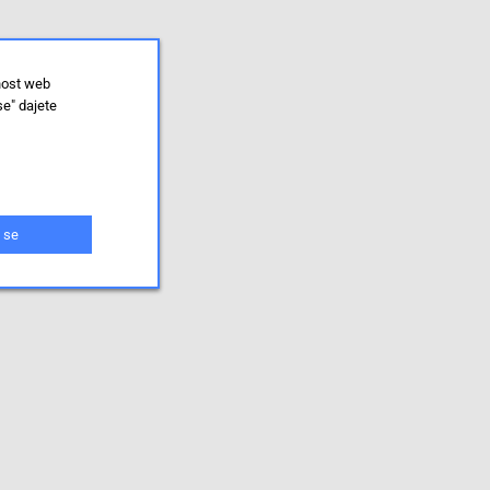
nost web
se" dajete
 se