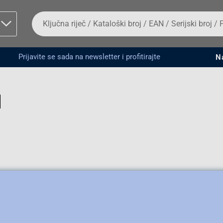
Da
biste
potražili
proizvod,
unesite
Prijavite se sada na newsletter i profitirajte
N
ključnu
man proizvoda i
riječ,
kataloški
broj,
EAN
ili
serijski
broj
Fizičko lice