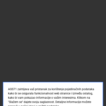
AGS71 zahtijeva vaš pristanak za korištenje pojedinačnih podataka
kako bi se osigurala funkcionalnost web stranice i između ostalog,
kako bi vam pokazao informacije o vašim interesima. Klikom na
"Slažem se" dajete svoju saglasnost. Detaljne informacije možete