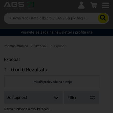
Ova postavka prilagođava asortiman proizvoda i
cijene vašim potrebama.
Da
biste
potražili
proizvod,
Prijavite se sada na newsletter i profitirajte
unesite
ključnu
Pravno lice
Fizičko lice
riječ,
Početna stranica
Brendovi
Expobar
kataloški
broj,
EAN
Expobar
ili
serijski
1
-
0
od
0
Rezultata
broj
Prikaži proizvode na stanju
Filter
Nema proizvoda u ovoj kategoriji.