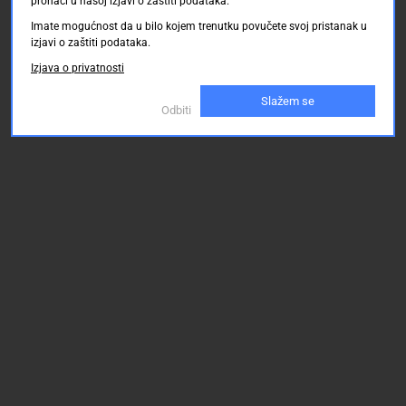
pronaći u našoj izjavi o zaštiti podataka.
Imate mogućnost da u bilo kojem trenutku povučete svoj pristanak u
izjavi o zaštiti podataka.
Izjava o privatnosti
Slažem se
Odbiti