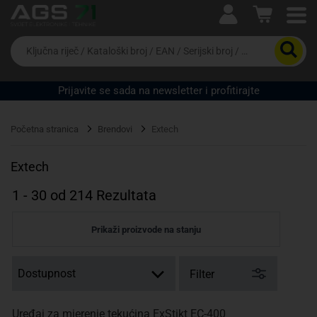
Ova postavka prilagođava asortiman proizvoda i
cijene vašim potrebama.
Da
biste
potražili
proizvod,
Prijavite se sada na newsletter i profitirajte
unesite
ključnu
Pravno lice
Fizičko lice
riječ,
Početna stranica
Brendovi
Extech
kataloški
broj,
EAN
Extech
ili
serijski
1
-
30
od
214
Rezultata
broj
Prikaži proizvode na stanju
Filter
Uređaj za mjerenje tekućina ExStikt EC-400