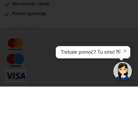
Naručivanje i slanje
Povrat i garancija
Način plaćanja
✕
Trebate pomoć? Tu smo! 👋