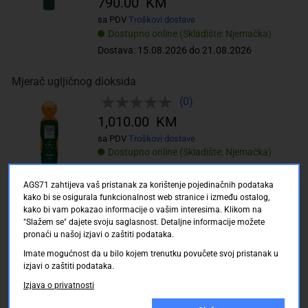
790.00 KM
sa PDV
Troškovi dostave
Dostupno online (Skladište: Njemačka)
Dostava: 15.08.2026 do 21.08.2026
Mjerač ugljičnog dioksida
(0)
1,010.00 KM
sa PDV
Troškovi dostave
Dostupno online (Skladište: Njemačka)
Dostava: 15.08.2026 do 21.08.2026
AGS71 zahtijeva vaš pristanak za korištenje pojedinačnih podataka
kako bi se osigurala funkcionalnost web stranice i između ostalog,
Extech MF100 analizator magnetskog polja, tester
kako bi vam pokazao informacije o vašim interesima. Klikom na
magnetskog polja
"Slažem se" dajete svoju saglasnost. Detaljne informacije možete
(0)
pronaći u našoj izjavi o zaštiti podataka.
1,390.00 KM
Imate mogućnost da u bilo kojem trenutku povučete svoj pristanak u
izjavi o zaštiti podataka.
sa PDV
Troškovi dostave
Dostupno online (Skladište: Njemačka)
Izjava o privatnosti
Dostava: 15.08.2026 do 21.08.2026