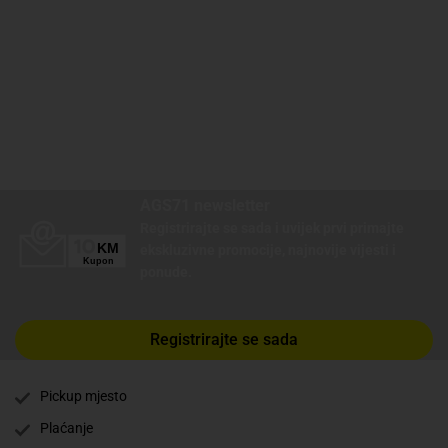
AGS71 newsletter
Registrirajte se sada i uvijek prvi primajte
ekskluzivne promocije, najnovije vijesti i
ponude.
Registrirajte se sada
Pickup mjesto
Plaćanje