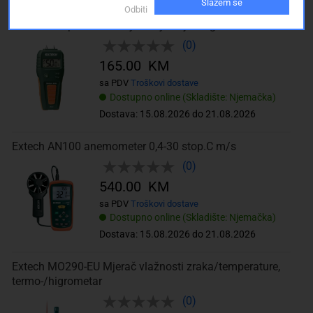
Slažem se
Odbiti
MO50 Kompaktni uređaj za mjerenje vlage
(0)
165.00 KM
sa PDV
Troškovi dostave
Dostupno online (Skladište: Njemačka)
Dostava: 15.08.2026 do 21.08.2026
Extech AN100 anemometer 0,4-30 stop.C m/s
(0)
540.00 KM
sa PDV
Troškovi dostave
Dostupno online (Skladište: Njemačka)
Dostava: 15.08.2026 do 21.08.2026
Extech MO290-EU Mjerač vlažnosti zraka/temperature,
termo-/higrometar
(0)