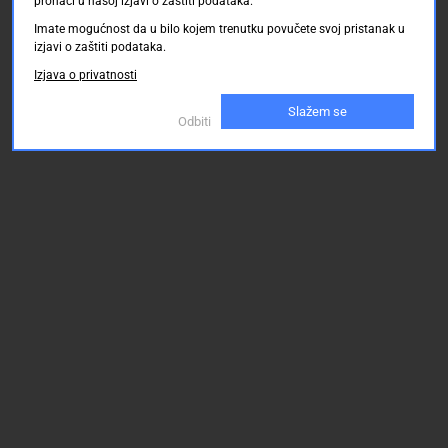
pronaći u našoj izjavi o zaštiti podataka.
Imate mogućnost da u bilo kojem trenutku povučete svoj pristanak u
izjavi o zaštiti podataka.
Izjava o privatnosti
Slažem se
Odbiti