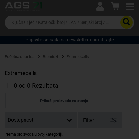
Ova postavka prilagođava asortiman proizvoda i
cijene vašim potrebama.
Da
biste
potražili
proizvod,
Prijavite se sada na newsletter i profitirajte
unesite
ključnu
Pravno lice
Fizičko lice
riječ,
Početna stranica
Brendovi
Extremecells
kataloški
broj,
EAN
Extremecells
ili
serijski
1
-
0
od
0
Rezultata
broj
Prikaži proizvode na stanju
Filter
Nema proizvoda u ovoj kategoriji.