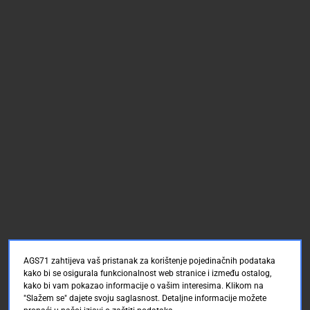
AGS71 zahtijeva vaš pristanak za korištenje pojedinačnih podataka
kako bi se osigurala funkcionalnost web stranice i između ostalog,
kako bi vam pokazao informacije o vašim interesima. Klikom na
"Slažem se" dajete svoju saglasnost. Detaljne informacije možete