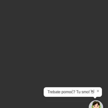
✕
Trebate pomoć? Tu smo! 👋