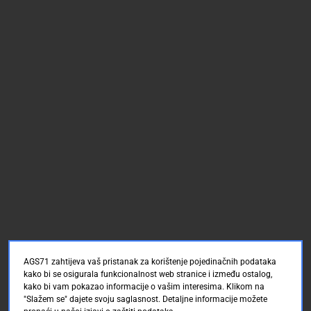
AGS71 zahtijeva vaš pristanak za korištenje pojedinačnih podataka
kako bi se osigurala funkcionalnost web stranice i između ostalog,
kako bi vam pokazao informacije o vašim interesima. Klikom na
"Slažem se" dajete svoju saglasnost. Detaljne informacije možete