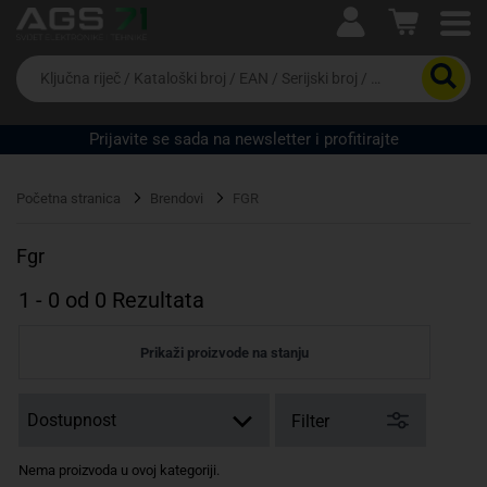
Ova postavka prilagođava asortiman proizvoda i
cijene vašim potrebama.
Da
biste
potražili
proizvod,
Prijavite se sada na newsletter i profitirajte
unesite
ključnu
Pravno lice
Fizičko lice
riječ,
Početna stranica
Brendovi
FGR
kataloški
broj,
EAN
Fgr
ili
serijski
1
-
0
od
0
Rezultata
broj
Prikaži proizvode na stanju
Filter
Nema proizvoda u ovoj kategoriji.