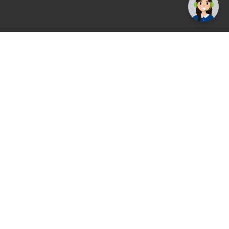
AGS71 newsletter
Registrirajte se sada i uvijek prvi primajte
ekskluzivne promocije, najnovije vijesti i
ponude.
Registrirajte se sada
Pickup mjesto
Plaćanje
Naručivanje i slanje
Povrat i garancija
Način plaćanja