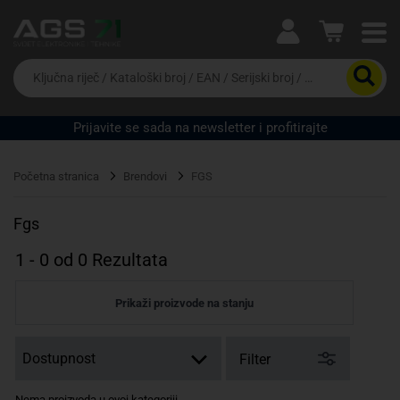
Ova postavka prilagođava asortiman proizvoda i
cijene vašim potrebama.
Da
biste
potražili
proizvod,
Prijavite se sada na newsletter i profitirajte
unesite
Pravno lice
Fizičko lice
ključnu
riječ,
Početna stranica
Brendovi
FGS
kataloški
broj,
EAN
Fgs
ili
serijski
1
-
0
od
0
Rezultata
broj
Prikaži proizvode na stanju
Filter
Nema proizvoda u ovoj kategoriji.