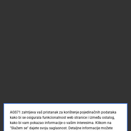
AGS71 zahtijeva vaš pristanak za korištenje pojedinačnih podataka
kako bi se osigurala funkcionalnost web stranice i između ostalog,
kako bi vam pokazao informacije o vašim interesima. Klikom na
"Slažem se" dajete svoju saglasnost. Detaljne informacije možete