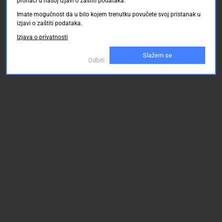
pronaći u našoj izjavi o zaštiti podataka.
Imate mogućnost da u bilo kojem trenutku povučete svoj pristanak u
izjavi o zaštiti podataka.
Izjava o privatnosti
Slažem se
Odbiti