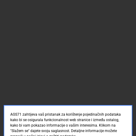
AGS71 zahtijeva vaš pristanak za korištenje pojedinačnih podataka
kako bi se osigurala funkcionalnost web stranice i između ostalog,
kako bi vam pokazao informacije o vašim interesima. Klikom na
"Slažem se" dajete svoju saglasnost. Detaljne informacije možete