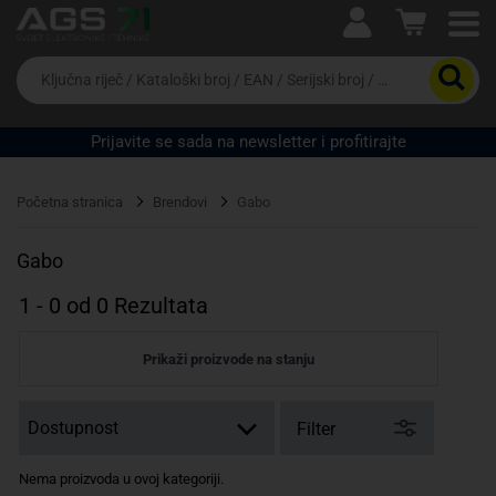
Ova postavka prilagođava asortiman proizvoda i
cijene vašim potrebama.
Da
biste
potražili
proizvod,
Prijavite se sada na newsletter i profitirajte
unesite
ključnu
Pravno lice
Fizičko lice
riječ,
Početna stranica
Brendovi
Gabo
kataloški
broj,
EAN
Gabo
ili
serijski
1
-
0
od
0
Rezultata
broj
Prikaži proizvode na stanju
Filter
Nema proizvoda u ovoj kategoriji.