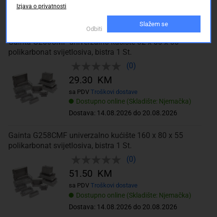
Izjava o privatnosti
Dostupno online (Skladište: Njemačka)
Dostava: 14.08.2026 do 20.08.2026
Slažem se
Odbiti
Gainta G256CMF univerzalno kućište 82 x 80 x 55
polikarbonat svijetlosiva, bistra 1 St.
(0)
29.30 KM
sa PDV
Troškovi dostave
Dostupno online (Skladište: Njemačka)
Dostava: 14.08.2026 do 20.08.2026
Gainta G258CMF univerzalno kućište 160 x 80 x 55
polikarbonat svijetlosiva, bistra 1 St.
(0)
51.50 KM
sa PDV
Troškovi dostave
Dostupno online (Skladište: Njemačka)
Dostava: 14.08.2026 do 20.08.2026