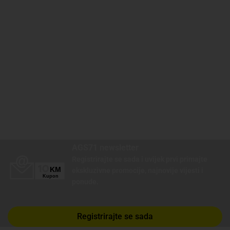
AGS71 newsletter
Registrirajte se sada i uvijek prvi primajte
ekskluzivne promocije, najnovije vijesti i
ponude.
Registrirajte se sada