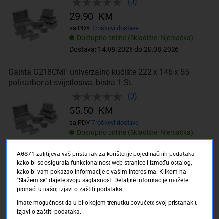
(0)
29.90 KM
sa PDV
Troškovi dostave
Dostupno online (Skladište: Njemačka)
Dostava: 14.08.2026 do 20.08.2026
Gainta G218CMF univerzalno kućište 222 x 146 x 55
polikarbonat svijetlosiva, bistra 1 St.
(0)
55.50 KM
sa PDV
Troškovi dostave
Dostupno online (Skladište: Njemačka)
Dostava: 14.08.2026 do 20.08.2026
AGS71 zahtijeva vaš pristanak za korištenje pojedinačnih podataka
kako bi se osigurala funkcionalnost web stranice i između ostalog,
Gainta G250CMF univerzalno kućište 52 x 50 x 35
kako bi vam pokazao informacije o vašim interesima. Klikom na
polikarbonat svijetlosiva, bistra 1 St.
"Slažem se" dajete svoju saglasnost. Detaljne informacije možete
pronaći u našoj izjavi o zaštiti podataka.
(0)
Imate mogućnost da u bilo kojem trenutku povučete svoj pristanak u
12.90 KM
izjavi o zaštiti podataka.
sa PDV
Troškovi dostave