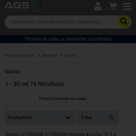
Ova postavka prilagođava asortiman proizvoda i
cijene vašim potrebama.
Da
biste
potražili
proizvod,
Prijavite se sada na newsletter i profitirajte
unesite
ključnu
Pravno lice
Fizičko lice
riječ,
Početna stranica
Brendovi
Gainta
kataloški
broj,
EAN
Gainta
ili
serijski
1
-
30
od
78
Rezultata
broj
Prikaži proizvode na stanju
Filter
Gainta G705020B G705020B lijevano kućište 70.5 x