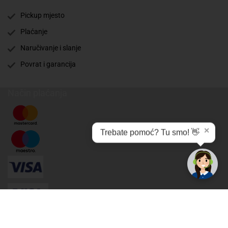
Pickup mjesto
Plaćanje
Naručivanje i slanje
Povrat i garancija
Način plaćanja
✕
Trebate pomoć? Tu smo! 👋