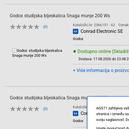
Godox studijska bljeskalica Snaga munje 200 Ws
Kataloški br: 2366131 - 62
Oznak
(0)
Conrad Electronic SE
ISO
Godox
●
Dostupno online (Skladiš
Dostava: 17.08.2026 do 23.08.
+ Više informacija o proizv
Godox studijska bljeskalica Snaga munje 300 Ws
Kataloški br: 2366132 - 62
Oznak
AGS71 zahtijeva vaš
(0)
Conrad Electronic SE
stranice i između o
ISO
svoju saglasnost. De
Godox
Imate mogućnost da u