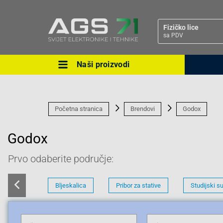
Fizičko lice
sa PDV
Naši proizvodi
Ova postavka prilagođava asorti
cijene vašim potrebama.
Početna stranica
Brendovi
Godox
Godox
Prvo odaberite područje:
Pravno lice
Bljeskalica
Pribor za stative
Studijski su