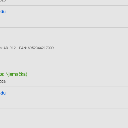
2026
odu
a: AD-R12
EAN: 6952344217009
te: Njemačka)
2026
odu