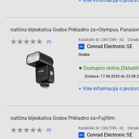
+ Više informacija o proizv
natična bljeskalica Godox Prikladno za=Olympus, Panaso
Kataloški br: 2367289 - 62
Oznak
(0)
Conrad Electronic SE
ISO
Godox
●
Dostupno online (Skladiš
Dostava: 17.08.2026 do 23.08.
+ Više informacija o proizv
natična bljeskalica Godox Prikladno za=Fujifilm
Kataloški br: 2367298 - 62
Oznak
(0)
Conrad Electronic SE
ISO