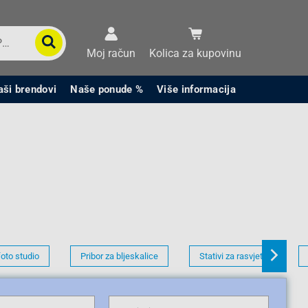
Moj račun
Kolica za kupovinu
aši brendovi
Naše ponude %
Više informacija
foto studio
Pribor za bljeskalice
Stativi za rasvjetu