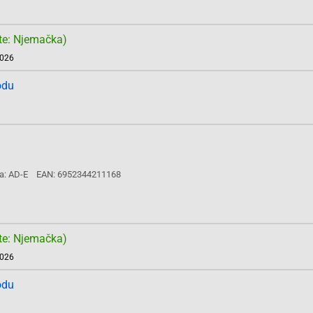
te: Njemačka)
2026
odu
a: AD-E
EAN: 6952344211168
te: Njemačka)
2026
odu