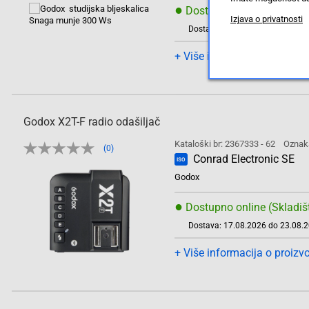
●
Dostupno online (Skladiš
Izjava o privatnosti
Dostava: 17.08.2026 do 23.08.
+ Više informacija o proizv
Godox X2T-F radio odašiljač
Kataloški br: 2367333 - 62
Oznak
(0)
Conrad Electronic SE
ISO
Godox
●
Dostupno online (Skladiš
Dostava: 17.08.2026 do 23.08.
+ Više informacija o proizv