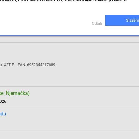
te: Njemačka)
2026
Slažem
Odbiti
odu
a: X2T-F
EAN: 6952344217689
te: Njemačka)
2026
odu