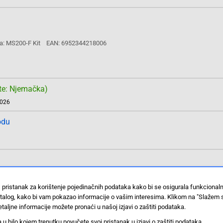
a: MS200-F Kit
EAN: 6952344218006
te: Njemačka)
2026
odu
a: MS300-F Kit
EAN: 6952344217986
 pristanak za korištenje pojedinačnih podataka kako bi se osigurala funkcional
stalog, kako bi vam pokazao informacije o vašim interesima. Klikom na "Slažem 
taljne informacije možete pronaći u našoj izjavi o zaštiti podataka.
 bilo kojem trenutku povučete svoj pristanak u izjavi o zaštiti podataka.