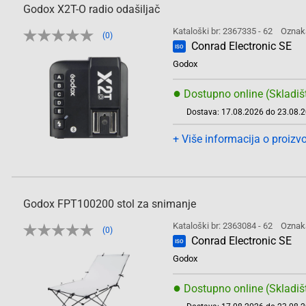
Godox X2T-O radio odašiljač
Kataloški br: 2367335 - 62
Oznak
(0)
Conrad Electronic SE
ISO
Godox
●
Dostupno online (Skladiš
Dostava: 17.08.2026 do 23.08.
+ Više informacija o proizv
Godox FPT100200 stol za snimanje
Kataloški br: 2363084 - 62
Oznak
(0)
Conrad Electronic SE
ISO
Godox
●
Dostupno online (Skladiš