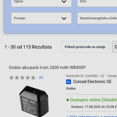
Cijena
Dim.
Promjer
1
-
30
od
115
Rezultata
Prikaži proizvode na stanju
Godox aku-pack li-ion 2600 mAh WB400P
Kataloški br: 2364582 - 62
Oznak
(0)
Conrad Electronic SE
ISO
Godox
●
Dostupno online (Skladiš
Dostava: 17.08.2026 do 23.08.