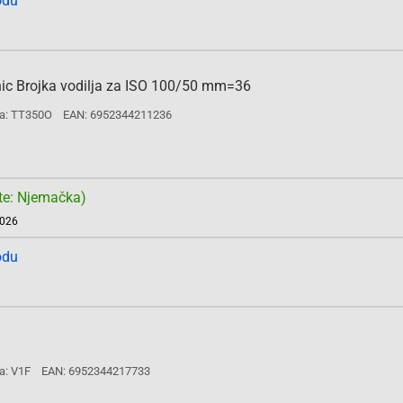
odu
nic Brojka vodilja za ISO 100/50 mm=36
a: TT350O
EAN: 6952344211236
te: Njemačka)
2026
odu
a: V1F
EAN: 6952344217733