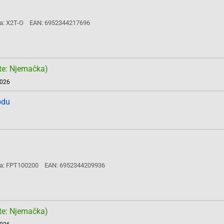
a: X2T-O
EAN: 6952344217696
te: Njemačka)
2026
odu
a: FPT100200
EAN: 6952344209936
te: Njemačka)