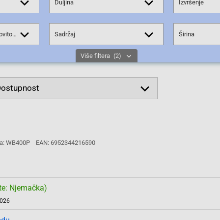
Duljina
Izvršenje
Razred energetske učinkovitosti
Sadržaj
Širina
Više filtera
(2)
a: WB400P
EAN: 6952344216590
te: Njemačka)
2026