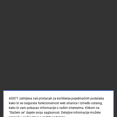
AGS71 zahtijeva vaš pristanak za korištenje pojedinačnih podataka
kako bi se osigurala funkcionalnost web stranice i između ostalog,
kako bi vam pokazao informacije o vašim interesima. Klikom na
"Slažem se" dajete svoju saglasnost. Detaljne informacije možete