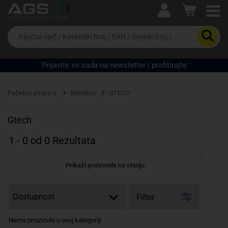
Ova postavka prilagođava asortiman proizvoda i
cijene vašim potrebama.
Da
biste
potražili
proizvod,
Prijavite se sada na newsletter i profitirajte
unesite
ključnu
Pravno lice
Fizičko lice
riječ,
Početna stranica
Brendovi
GTECH
kataloški
broj,
EAN
Gtech
ili
serijski
1
-
0
od
0
Rezultata
broj
Prikaži proizvode na stanju
Filter
Nema proizvoda u ovoj kategoriji.