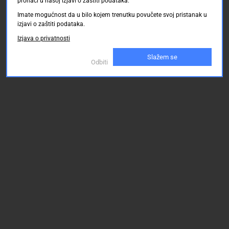
pronaći u našoj izjavi o zaštiti podataka.
Imate mogućnost da u bilo kojem trenutku povučete svoj pristanak u
izjavi o zaštiti podataka.
Izjava o privatnosti
Slažem se
Odbiti