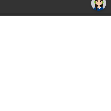
AGS71 newsletter
Registrirajte se sada i uvijek prvi primajte
ekskluzivne promocije, najnovije vijesti i
ponude.
Registrirajte se sada
Pickup mjesto
Plaćanje
Naručivanje i slanje
Povrat i garancija
Način plaćanja