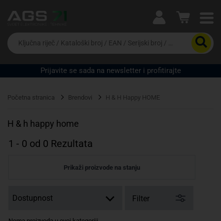
Ova postavka prilagođava asortiman proizvoda i
cijene vašim potrebama.
Da
biste
potražili
proizvod,
Prijavite se sada na newsletter i profitirajte
unesite
Pravno lice
Fizičko lice
ključnu
riječ,
Početna stranica
Brendovi
H & H Happy HOME
kataloški
broj,
EAN
H & h happy home
ili
serijski
1
-
0
od
0
Rezultata
broj
Prikaži proizvode na stanju
Filter
Nema proizvoda u ovoj kategoriji.