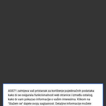
AGS71 zahtijeva vaš pristanak za korištenje pojedinačnih podataka
kako bi se osigurala funkcionalnost web stranice i između ostalog,
kako bi vam pokazao informacije o vašim interesima. Klikom na
"Slažem se" dajete svoju saglasnost. Detaljne informacije možete