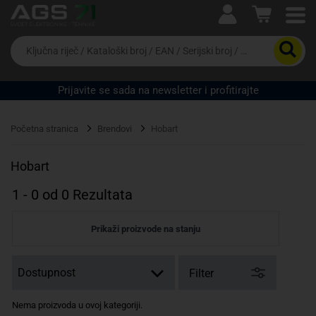
Ova postavka prilagođava asortiman proizvoda i
cijene vašim potrebama.
Da
biste
potražili
proizvod,
Prijavite se sada na newsletter i profitirajte
unesite
ključnu
Pravno lice
Fizičko lice
riječ,
Početna stranica
Brendovi
Hobart
kataloški
broj,
EAN
Hobart
ili
serijski
1
-
0
od
0
Rezultata
broj
Prikaži proizvode na stanju
Filter
Nema proizvoda u ovoj kategoriji.