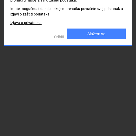
pronaći u našoj izjavi o zaštiti podataka.
Imate mogućnost da u bilo kojem trenutku povučete svoj pristanak u
izjavi o zaštiti podataka.
Izjava o privatnosti
Slažem se
Odbiti