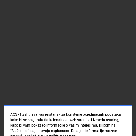
AGS71 zahtijeva vaš pristanak za korištenje pojedinačnih podataka
kako bi se osigurala funkcionalnost web stranice i između ostalog,
kako bi vam pokazao informacije o vašim interesima. Klikom na
"Slažem se" dajete svoju saglasnost. Detaljne informacije možete