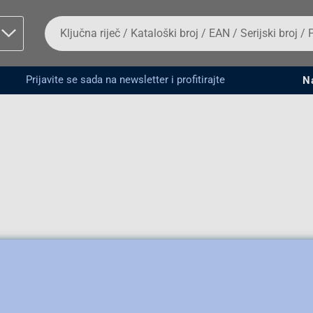
Da
biste
potražili
proizvod,
unesite
Prijavite se sada na newsletter i profitirajte
N
ključnu
man proizvoda i
riječ,
kataloški
broj,
EAN
ili
serijski
broj
Fizičko lice