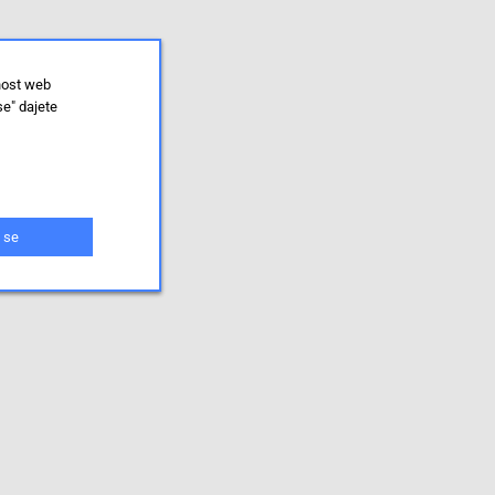
nost web
se" dajete
 se