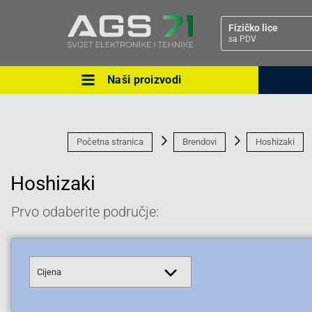
Fizičko lice
sa PDV
Naši proizvodi
Ova postavka prilagođava asorti
cijene vašim potrebama.
Početna stranica
Brendovi
Hoshizaki
Hoshizaki
Prvo odaberite područje:
Pravno lice
Cijena