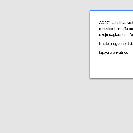
AGS71 zahtijeva vaš
stranice i između o
svoju saglasnost. De
Imate mogućnost da u
Izjava o privatnosti