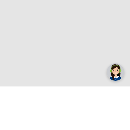
✕
Trebate pomoć? Tu smo! 👋
Registrirajte se sada
e.