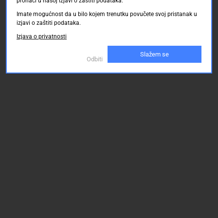
pronaći u našoj izjavi o zaštiti podataka.
Imate mogućnost da u bilo kojem trenutku povučete svoj pristanak u
izjavi o zaštiti podataka.
Izjava o privatnosti
Slažem se
Odbiti