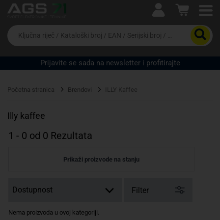
Ova postavka prilagođava asortiman proizvoda i
cijene vašim potrebama.
Da
biste
potražili
proizvod,
Prijavite se sada na newsletter i profitirajte
unesite
ključnu
Pravno lice
Fizičko lice
riječ,
Početna stranica
Brendovi
ILLY Kaffee
kataloški
broj,
EAN
Illy kaffee
ili
serijski
1
-
0
od
0
Rezultata
broj
Prikaži proizvode na stanju
Filter
Nema proizvoda u ovoj kategoriji.