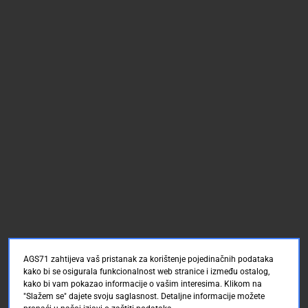
AGS71 zahtijeva vaš pristanak za korištenje pojedinačnih podataka
kako bi se osigurala funkcionalnost web stranice i između ostalog,
kako bi vam pokazao informacije o vašim interesima. Klikom na
"Slažem se" dajete svoju saglasnost. Detaljne informacije možete