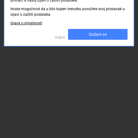
pronaći u našoj izjavi o zaštiti podataka.
Imate mogućnost da u bilo kojem trenutku povučete svoj pristanak u
izjavi o zaštiti podataka.
Izjava o privatnosti
Slažem se
Odbiti