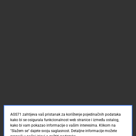
AGS71 zahtijeva vaš pristanak za korištenje pojedinačnih podataka
kako bi se osigurala funkcionalnost web stranice i između ostalog,
kako bi vam pokazao informacije o vašim interesima. Klikom na
"Slažem se" dajete svoju saglasnost. Detaljne informacije možete