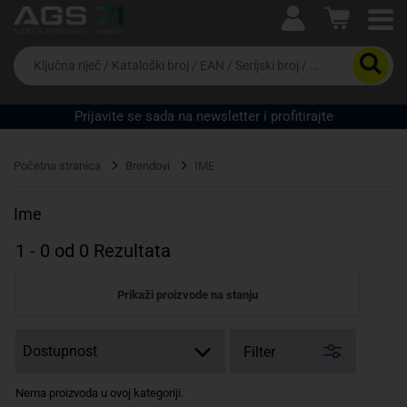
Ova postavka prilagođava asortiman proizvoda i
cijene vašim potrebama.
Da
biste
potražili
proizvod,
Prijavite se sada na newsletter i profitirajte
unesite
ključnu
Pravno lice
Fizičko lice
riječ,
Početna stranica
Brendovi
IME
kataloški
broj,
EAN
Ime
ili
serijski
1
-
0
od
0
Rezultata
broj
Prikaži proizvode na stanju
Filter
Nema proizvoda u ovoj kategoriji.