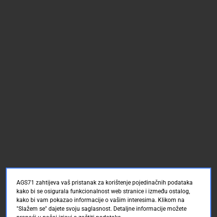
AGS71 zahtijeva vaš pristanak za korištenje pojedinačnih podataka
kako bi se osigurala funkcionalnost web stranice i između ostalog,
kako bi vam pokazao informacije o vašim interesima. Klikom na
"Slažem se" dajete svoju saglasnost. Detaljne informacije možete