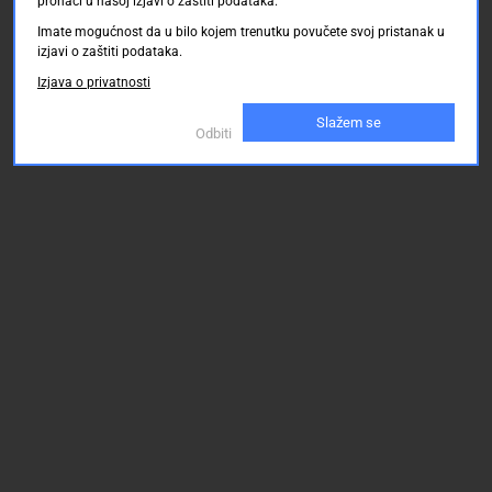
pronaći u našoj izjavi o zaštiti podataka.
Imate mogućnost da u bilo kojem trenutku povučete svoj pristanak u
izjavi o zaštiti podataka.
Izjava o privatnosti
Slažem se
Odbiti