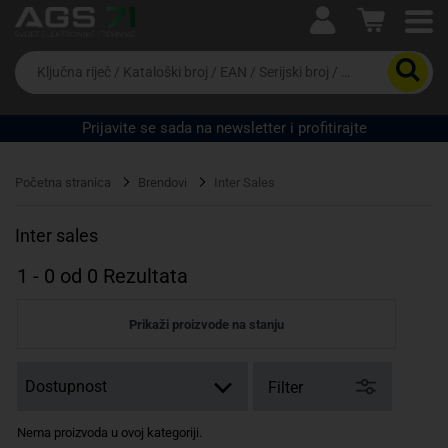
Ova postavka prilagođava asortiman proizvoda i
cijene vašim potrebama.
Da
biste
potražili
proizvod,
Prijavite se sada na newsletter i profitirajte
unesite
ključnu
Pravno lice
Fizičko lice
riječ,
Početna stranica
Brendovi
Inter Sales
kataloški
broj,
EAN
Inter sales
ili
serijski
1
-
0
od
0
Rezultata
broj
Prikaži proizvode na stanju
Filter
Nema proizvoda u ovoj kategoriji.