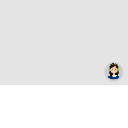
✕
Trebate pomoć? Tu smo! 👋
Registrirajte se sada
e.