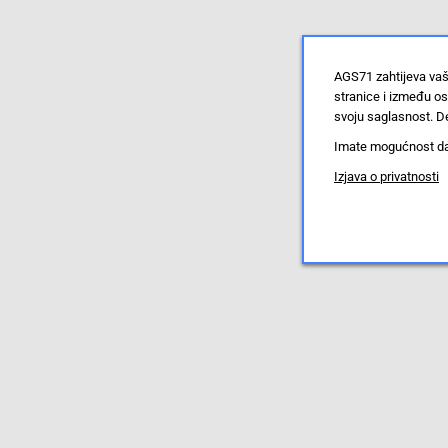
AGS71 zahtijeva vaš
stranice i između o
svoju saglasnost. De
Imate mogućnost da u
Izjava o privatnosti