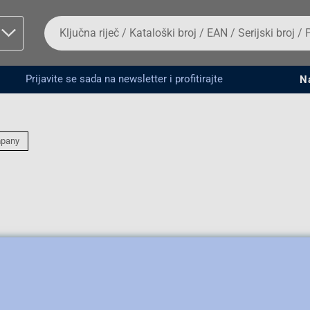
Da
biste
potražili
proizvod,
unesite
Prijavite se sada na newsletter i profitirajte
N
ključnu
man proizvoda i
riječ,
kataloški
broj,
EAN
mpany
ili
serijski
broj
Fizičko lice