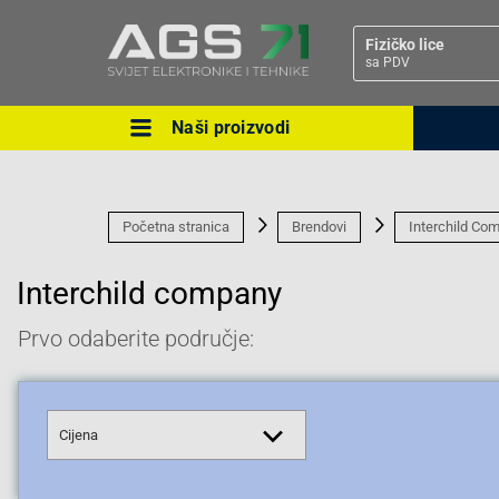
Fizičko lice
sa PDV
Naši proizvodi
Ova postavka prilagođava asorti
cijene vašim potrebama.
Početna stranica
Brendovi
Interchild Co
Interchild company
Prvo odaberite područje:
Pravno lice
Cijena