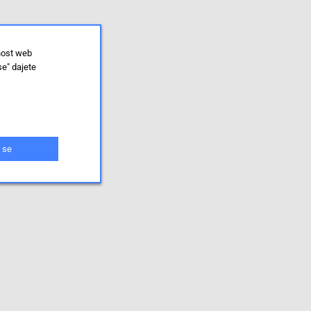
nost web
se" dajete
 se