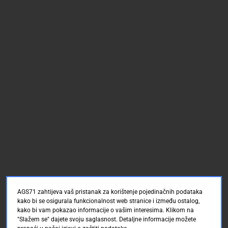
AGS71 zahtijeva vaš pristanak za korištenje pojedinačnih podataka
kako bi se osigurala funkcionalnost web stranice i između ostalog,
kako bi vam pokazao informacije o vašim interesima. Klikom na
"Slažem se" dajete svoju saglasnost. Detaljne informacije možete