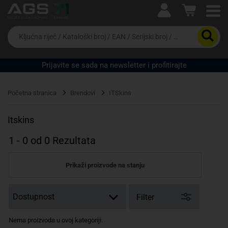
Ova postavka prilagođava asortiman proizvoda i
cijene vašim potrebama.
Da
biste
potražili
proizvod,
Prijavite se sada na newsletter i profitirajte
unesite
ključnu
Pravno lice
Fizičko lice
riječ,
Početna stranica
Brendovi
ITSkins
kataloški
broj,
EAN
Itskins
ili
serijski
1
-
0
od
0
Rezultata
broj
Prikaži proizvode na stanju
Filter
Nema proizvoda u ovoj kategoriji.