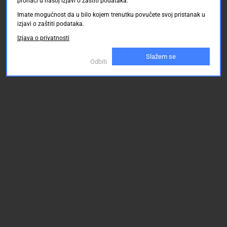
pronaći u našoj izjavi o zaštiti podataka.
Imate mogućnost da u bilo kojem trenutku povučete svoj pristanak u
izjavi o zaštiti podataka.
Izjava o privatnosti
Slažem se
Odbiti