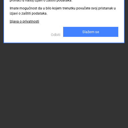
pronaći u našoj izjavi o zaštiti podataka.
Imate mogućnost da u bilo kojem trenutku povučete svoj pristanak u
izjavi o zaštiti podataka.
Izjava o privatnosti
Slažem se
Odbiti