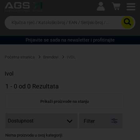
Ova postavka prilagođava asortiman proizvoda i
cijene vašim potrebama.
Da
biste
potražili
proizvod,
Prijavite se sada na newsletter i profitirajte
unesite
ključnu
Pravno lice
Fizičko lice
riječ,
Početna stranica
Brendovi
IVOL
kataloški
broj,
EAN
Ivol
ili
serijski
1
-
0
od
0
Rezultata
broj
Prikaži proizvode na stanju
Filter
Nema proizvoda u ovoj kategoriji.