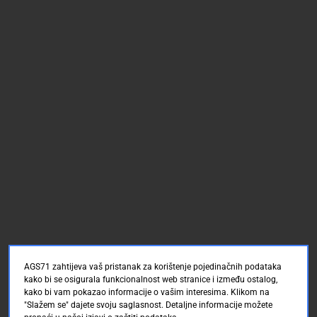
AGS71 zahtijeva vaš pristanak za korištenje pojedinačnih podataka
kako bi se osigurala funkcionalnost web stranice i između ostalog,
kako bi vam pokazao informacije o vašim interesima. Klikom na
"Slažem se" dajete svoju saglasnost. Detaljne informacije možete