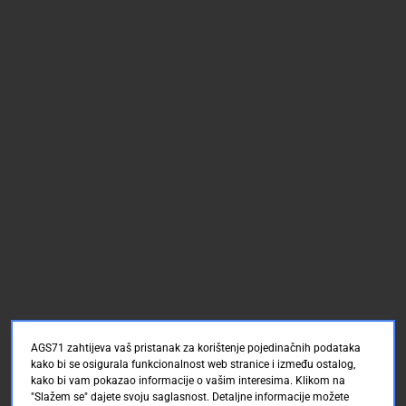
AGS71 zahtijeva vaš pristanak za korištenje pojedinačnih podataka
kako bi se osigurala funkcionalnost web stranice i između ostalog,
kako bi vam pokazao informacije o vašim interesima. Klikom na
"Slažem se" dajete svoju saglasnost. Detaljne informacije možete