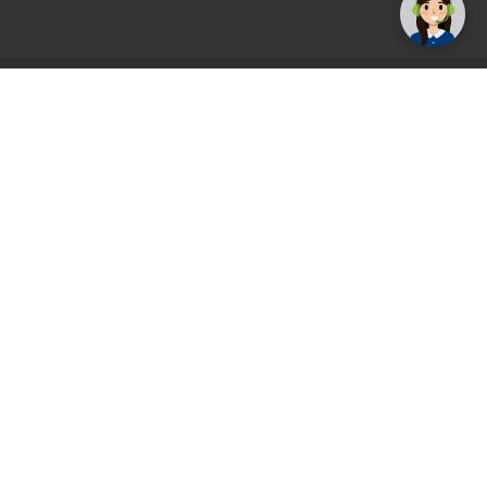
AGS71 newsletter
Registrirajte se sada i uvijek prvi primajte
ekskluzivne promocije, najnovije vijesti i
ponude.
Registrirajte se sada
Pickup mjesto
Plaćanje
Naručivanje i slanje
Povrat i garancija
Način plaćanja