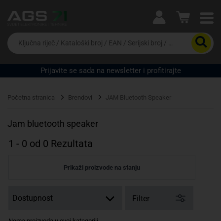
Ova postavka prilagođava asortiman proizvoda i
cijene vašim potrebama.
Da
biste
potražili
proizvod,
Prijavite se sada na newsletter i profitirajte
unesite
Pravno lice
Fizičko lice
ključnu
riječ,
Početna stranica
Brendovi
JAM Bluetooth Speaker
kataloški
broj,
EAN
Jam bluetooth speaker
ili
serijski
1
-
0
od
0
Rezultata
broj
Prikaži proizvode na stanju
Filter
Nema proizvoda u ovoj kategoriji.