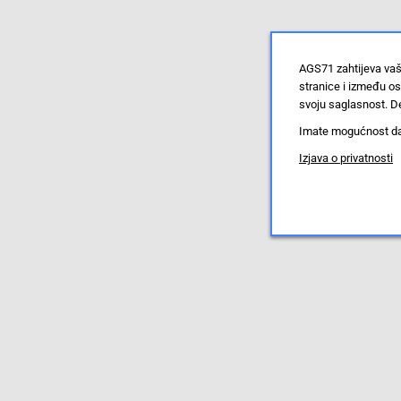
AGS71 zahtijeva vaš
stranice i između o
svoju saglasnost. De
Imate mogućnost da u
Izjava o privatnosti