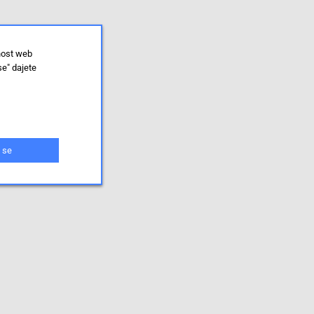
nost web
se" dajete
 se