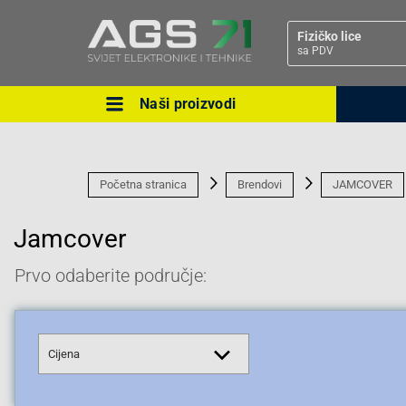
Fizičko lice
sa PDV
Naši proizvodi
Ova postavka prilagođava asorti
cijene vašim potrebama.
Početna stranica
Brendovi
JAMCOVER
Jamcover
Prvo odaberite područje:
Pravno lice
Cijena