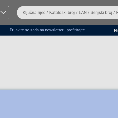
Da
biste
potražili
proizvod,
unesite
Prijavite se sada na newsletter i profitirajte
N
ključnu
man proizvoda i
riječ,
kataloški
broj,
EAN
ili
serijski
broj
Fizičko lice