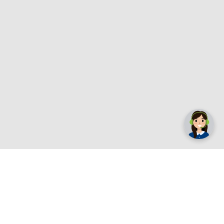
✕
Trebate pomoć? Tu smo! 👋
Registrirajte se sada
e.