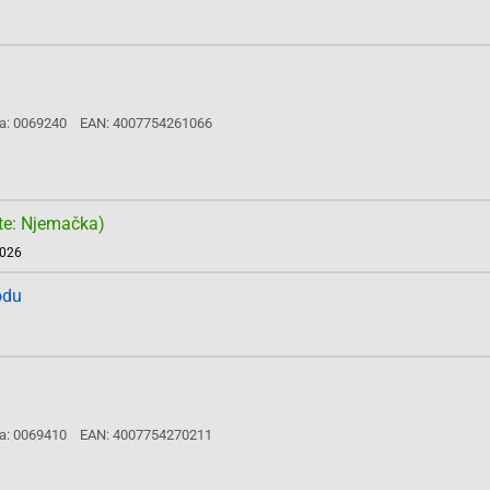
a: 0069240
EAN: 4007754261066
te: Njemačka)
2026
odu
a: 0069410
EAN: 4007754270211