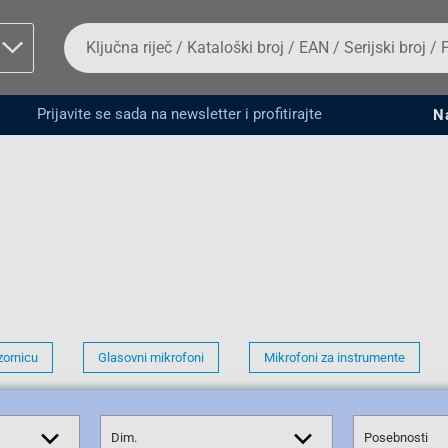
Da
biste
potražili
proizvod,
unesite
Prijavite se sada na newsletter i profitirajte
N
ključnu
man proizvoda i
riječ,
kataloški
broj,
EAN
ili
serijski
broj
Fizičko lice
zornicu
Glasovni mikrofoni
Mikrofoni za instrumente
Dim.
Posebnosti