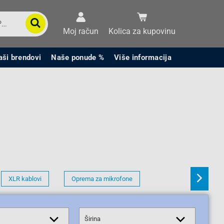
Moj račun
Kolica za kupovinu
aši brendovi
Naše ponude %
Više informacija
XLR kablovi
Oprema za mikrofone
Širina