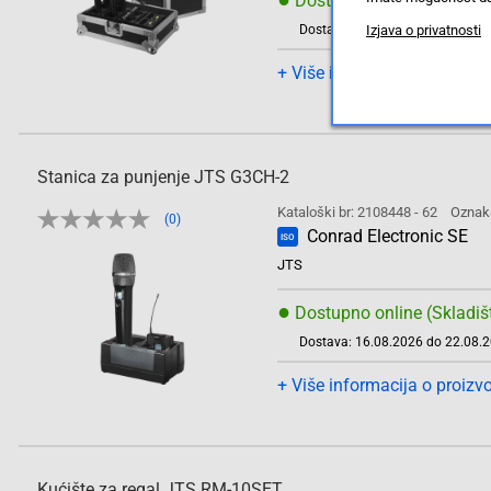
Dostupno online (Skladiš
Izjava o privatnosti
Dostava: 16.08.2026 do 22.08.
+ Više informacija o proizv
Stanica za punjenje JTS G3CH-2
Kataloški br: 2108448 - 62
Oznak
(0)
Conrad Electronic SE
ISO
JTS
●
Dostupno online (Skladiš
Dostava: 16.08.2026 do 22.08.
+ Više informacija o proizv
Kućište za regal JTS RM-10SET