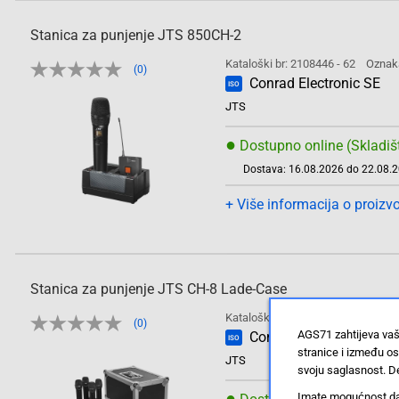
Stanica za punjenje JTS 850CH-2
Kataloški br: 2108446 - 62
Oznak
(0)
Conrad Electronic SE
ISO
JTS
●
Dostupno online (Skladiš
Dostava: 16.08.2026 do 22.08.
+ Više informacija o proizv
Stanica za punjenje JTS CH-8 Lade-Case
Kataloški br: 2108447 - 62
Oznak
(0)
AGS71 zahtijeva vaš
Conrad Electronic SE
ISO
stranice i između o
JTS
svoju saglasnost. De
●
Imate mogućnost da u