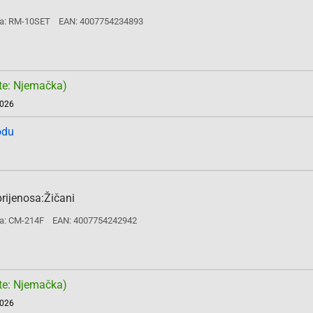
a: RM-10SET
EAN: 4007754234893
te: Njemačka)
2026
odu
rijenosa:Žičani
a: CM-214F
EAN: 4007754242942
te: Njemačka)
2026