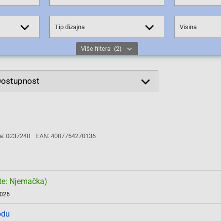
Tip dizajna
Visina
Više filtera
(2)
a: 0237240
EAN: 4007754270136
te: Njemačka)
2026
odu