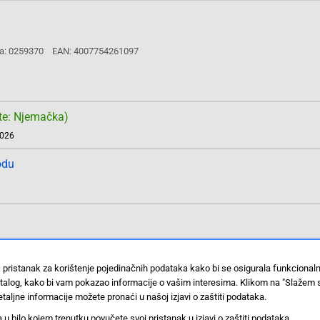
a: 0259370
EAN: 4007754261097
te: Njemačka)
2026
odu
a: 25.9410
EAN: 4007754261134
 pristanak za korištenje pojedinačnih podataka kako bi se osigurala funkcional
stalog, kako bi vam pokazao informacije o vašim interesima. Klikom na "Slažem 
taljne informacije možete pronaći u našoj izjavi o zaštiti podataka.
 bilo kojem trenutku povučete svoj pristanak u izjavi o zaštiti podataka.