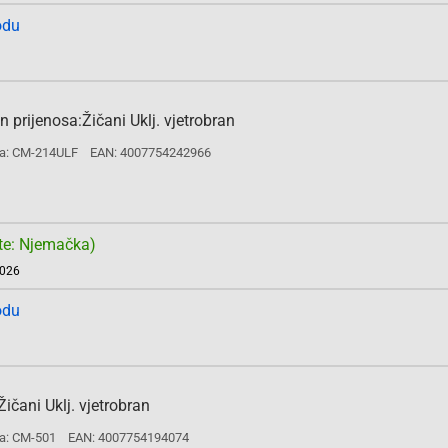
odu
rijenosa:Žičani Uklj. vjetrobran
a: CM-214ULF
EAN: 4007754242966
te: Njemačka)
2026
odu
čani Uklj. vjetrobran
a: CM-501
EAN: 4007754194074