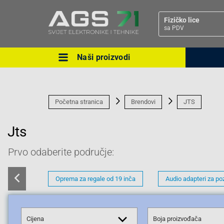
Fizičko lice
sa PDV
Naši proizvodi
Ova postavka prilagođava asorti
cijene vašim potrebama.
Početna stranica
Brendovi
JTS
Jts
Prvo odaberite područje:
Pravno lice
Oprema za regale od 19 inča
Audio adapteri za po
Cijena
Boja proizvođača