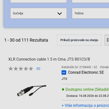
Sučelja
Težina
1
-
30
od
111
Rezultata
Prikaži proizvode na stanju
XLR Connection cable 1.5 m Crna JTS 801C3/B
Kataloški br: 2108442 - 62
Oznak
(0)
Conrad Electronic SE
ISO
JTS
●
Dostupno online (Skladiš
Dostava: 16.08.2026 do 22.08.
+ Više informacija o proizv