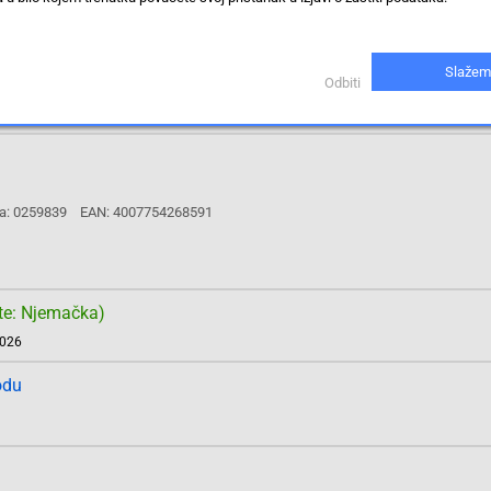
te: Njemačka)
2026
odu
Slažem
Odbiti
a: 0259839
EAN: 4007754268591
te: Njemačka)
2026
odu