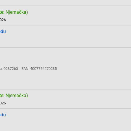
te: Njemačka)
2026
odu
a: 0237260
EAN: 4007754270235
te: Njemačka)
2026
odu