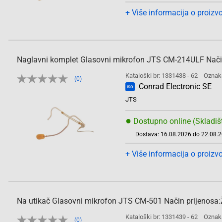
+ Više informacija o proizv
Naglavni komplet Glasovni mikrofon JTS CM-214ULF Način p
Kataloški br: 1331438 - 62
Oznak
(0)
Conrad Electronic SE
ISO
JTS
●
Dostupno online (Skladiš
Dostava: 16.08.2026 do 22.08.
+ Više informacija o proizv
Na utikač Glasovni mikrofon JTS CM-501 Način prijenosa:Ži
Kataloški br: 1331439 - 62
Oznak
(0)