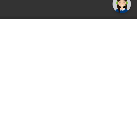
AGS71 newsletter
Registrirajte se sada i uvijek prvi primajte
ekskluzivne promocije, najnovije vijesti i
ponude.
Registrirajte se sada
Pickup mjesto
Plaćanje
Naručivanje i slanje
Povrat i garancija
Način plaćanja