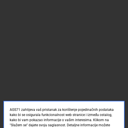
AGS71 zahtijeva vaš pristanak za korištenje pojedinačnih podataka
kako bi se osigurala funkcionalnost web stranice i između ostalog,
kako bi vam pokazao informacije o vašim interesima. Klikom na
"Slažem se" dajete svoju saglasnost. Detaljne informacije možete