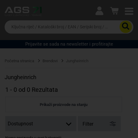
Ova postavka prilagođava asortiman proizvoda i
cijene vašim potrebama.
Da
biste
potražili
proizvod,
Prijavite se sada na newsletter i profitirajte
unesite
Pravno lice
Fizičko lice
ključnu
riječ,
Početna stranica
Brendovi
Jungheinrich
kataloški
broj,
EAN
Jungheinrich
ili
serijski
1
-
0
od
0
Rezultata
broj
Prikaži proizvode na stanju
Filter
Nema proizvoda u ovoj kategoriji.