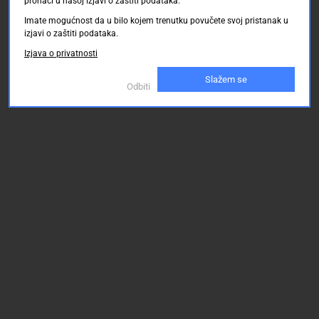
pronaći u našoj izjavi o zaštiti podataka.
Imate mogućnost da u bilo kojem trenutku povučete svoj pristanak u
izjavi o zaštiti podataka.
Izjava o privatnosti
Slažem se
Odbiti