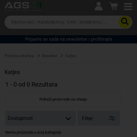
Ova postavka prilagođava asortiman proizvoda i
cijene vašim potrebama.
Da
biste
potražili
proizvod,
Prijavite se sada na newsletter i profitirajte
unesite
ključnu
Pravno lice
Fizičko lice
riječ,
Početna stranica
Brendovi
Katjes
kataloški
broj,
EAN
Katjes
ili
serijski
1
-
0
od
0
Rezultata
broj
Prikaži proizvode na stanju
Filter
Nema proizvoda u ovoj kategoriji.