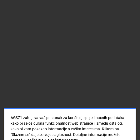
AGS71 zahtijeva vaš pristanak za korištenje pojedinačnih podataka
kako bi se osigurala funkcionalnost web stranice i između ostalog,
kako bi vam pokazao informacije o vašim interesima. Klikom na
"Slažem se" dajete svoju saglasnost. Detaljne informacije možete