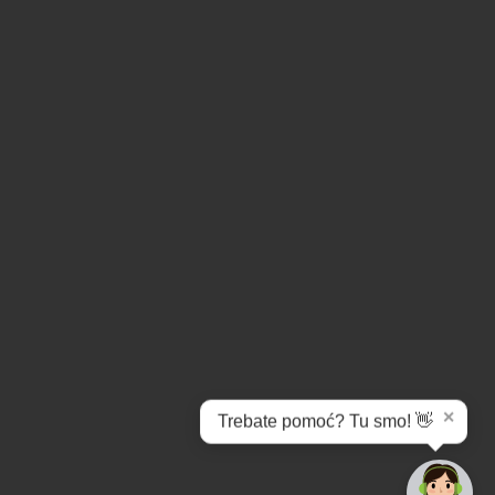
✕
Trebate pomoć? Tu smo! 👋