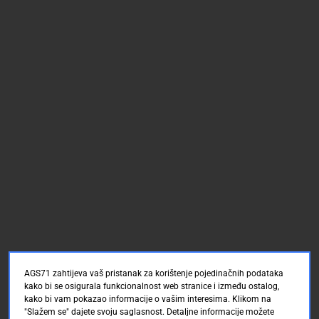
AGS71 zahtijeva vaš pristanak za korištenje pojedinačnih podataka
kako bi se osigurala funkcionalnost web stranice i između ostalog,
kako bi vam pokazao informacije o vašim interesima. Klikom na
"Slažem se" dajete svoju saglasnost. Detaljne informacije možete