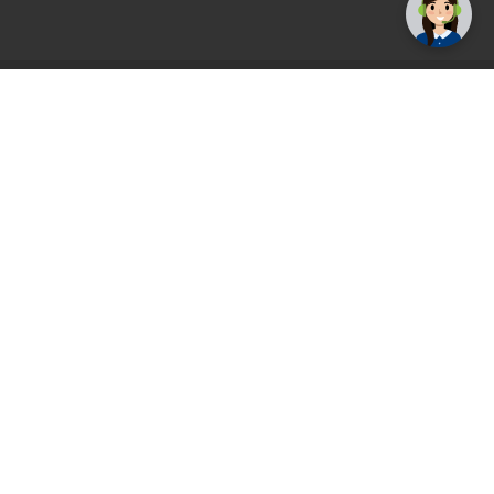
AGS71 newsletter
Registrirajte se sada i uvijek prvi primajte
ekskluzivne promocije, najnovije vijesti i
ponude.
Registrirajte se sada
Pickup mjesto
Plaćanje
Naručivanje i slanje
Povrat i garancija
Način plaćanja