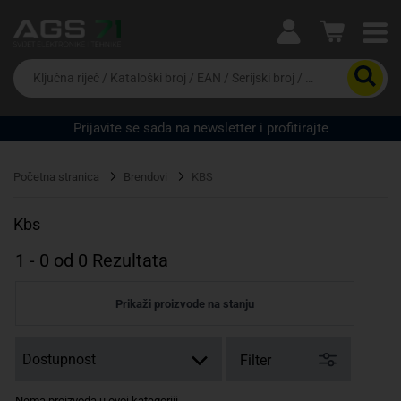
Ova postavka prilagođava asortiman proizvoda i
cijene vašim potrebama.
Da
biste
potražili
proizvod,
Prijavite se sada na newsletter i profitirajte
unesite
Pravno lice
Fizičko lice
ključnu
riječ,
Početna stranica
Brendovi
KBS
kataloški
broj,
EAN
Kbs
ili
serijski
1
-
0
od
0
Rezultata
broj
Prikaži proizvode na stanju
Filter
Nema proizvoda u ovoj kategoriji.